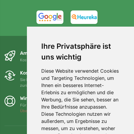
4,7/5
97%
Ihre Privatsphäre ist
Am nächsten Tag und kostenlos
uns wichtig
Kostenloser Versand für Bestellungen über 80 EUR
Diese Website verwendet Cookies
Kostenloser Umtausch und Rückgabe
und Targeting Technologien, um
Sie können Ihre Bestellung jederzeit innerhalb von 90 Tagen
Ihnen ein besseres Internet-
zurückgeben oder umtauschen.
Erlebnis zu ermöglichen und die
Wir unterstützen Trees.org
Werbung, die Sie sehen, besser an
Für jede Bestellung pflanzen wir einen Baum! Mehr lesen
Ihre Bedürfnisse anzupassen.
Über uns
.
Diese Technologien nutzen wir
außerdem, um Ergebnisse zu
messen, um zu verstehen, woher