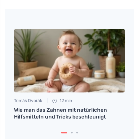
Tomáš Dvořák
12 min
Eva No
Wie man das Zahnen mit natürlichen
Wie 
Hilfsmitteln und Tricks beschleunigt
auf d
versc