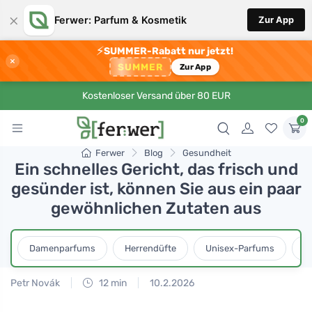
×
Ferwer: Parfum & Kosmetik
Zur App
⚡
SUMMER-Rabatt nur jetzt!
×
SUMMER
Zur App
Kostenloser Versand über 80 EUR
0
Ferwer
Blog
Gesundheit
Ein schnelles Gericht, das frisch und
gesünder ist, können Sie aus ein paar
gewöhnlichen Zutaten aus
Damenparfums
Herrendüfte
Unisex-Parfums
D
Petr Novák
12 min
10.2.2026