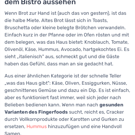
dem Bistro aussehen
Wenn Brot zur Hand ist (auch das von gestern), ist das
die halbe Miete. Altes Brot lässt sich in Toasts,
Bruschetta oder kleine belegte Brötchen verwandeln.
Einfach kurz in der Pfanne oder im Ofen rösten und mit
dem belegen, was das Haus bietet: Knoblauch, Tomate,
Olivenöl, Käse, Hummus, Avocado, hartgekochtes Ei. Es
sieht „italienisch" aus, schmeckt gut und die Gäste
haben das Gefühl, dass man an sie gedacht hat.
Aus einer ähnlichen Kategorie ist der schnelle Teller
„was das Haus gibt": Käse, Oliven, Essiggurken, Nüsse,
geschnittenes Gemüse und dazu ein Dip. Es ist einfach,
aber es funktioniert fast immer, weil sich jeder nach
Belieben bedienen kann. Wenn man nach
gesunden
Varianten des Fingerfoods
sucht, reicht es, Cracker
durch Vollkornprodukte oder Karotten und Gurken zu
ersetzen,
Hummus
hinzuzufügen und eine Handvoll
Samen.