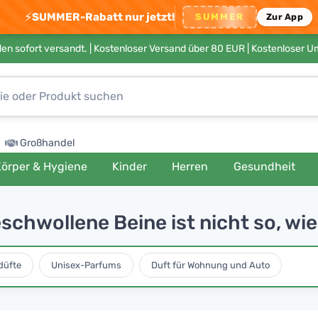
⚡
SUMMER-Rabatt nur jetzt!
SUMMER
Zur App
en sofort versandt. |
Kostenloser Versand über 80 EUR
| Kostenloser 
Großhandel
örper & Hygiene
Kinder
Herren
Gesundheit
schwollene Beine ist nicht so, wi
düfte
Unisex-Parfums
Duft für Wohnung und Auto