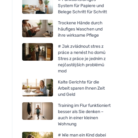
System für Papiere und
Belege Schritt für Schritt
Trockene Hände durch
häufiges Waschen und
ihre wirksame Pflege
# Jak zvládnout stres z
práce a nenést ho domů
Stres z práce je jedním z
nejčastějších problémů
mod
Kalte Gerichte für die
Arbeit sparen Ihnen Zeit
und Geld
Training im Flur funktioniert
besser als Sie denken –
auch in einer kleinen
Wohnung
# Wie man ein Kind dabei