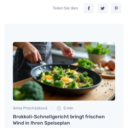
Teilen Sie dies
Anna Procházková
5 min
Tomáš
onen
Brokkoli-Schnellgericht bringt frischen
Wie m
Wind in Ihren Speiseplan
Hausm