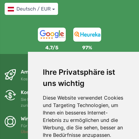
Deutsch / EUR
4,7/5
97%
Ihre Privatsphäre ist
Am nächsten Tag und kostenlos
Kostenloser Versand für Bestellungen über 80 EUR
uns wichtig
Kostenloser Umtausch und Rückgabe
Diese Website verwendet Cookies
Sie können Ihre Bestellung jederzeit innerhalb von 90 Tagen
und Targeting Technologien, um
zurückgeben oder umtauschen.
Ihnen ein besseres Internet-
Wir unterstützen Trees.org
Erlebnis zu ermöglichen und die
Für jede Bestellung pflanzen wir einen Baum! Mehr lesen
Werbung, die Sie sehen, besser an
Über uns
.
Ihre Bedürfnisse anzupassen.