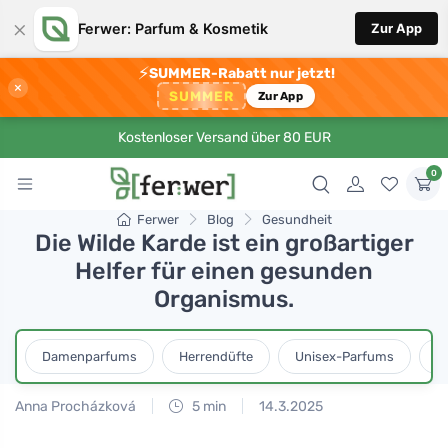
×
Ferwer: Parfum & Kosmetik
Zur App
⚡
SUMMER-Rabatt nur jetzt!
×
SUMMER
Zur App
Kostenloser Versand über 80 EUR
0
Ferwer
Blog
Gesundheit
Die Wilde Karde ist ein großartiger
Helfer für einen gesunden
Organismus.
Damenparfums
Herrendüfte
Unisex-Parfums
D
Anna Procházková
5 min
14.3.2025