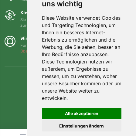
uns wichtig
Kostenloser Umtausch und Rückgabe
Diese Website verwendet Cookies
Sie können Ihre Bestellung jederzeit innerhalb von 90 Tagen
und Targeting Technologien, um
zurückgeben oder umtauschen.
Ihnen ein besseres Internet-
Wir unterstützen Trees.org
Erlebnis zu ermöglichen und die
Für jede Bestellung pflanzen wir einen Baum! Mehr lesen
Werbung, die Sie sehen, besser an
Über uns
.
Ihre Bedürfnisse anzupassen.
Diese Technologien nutzen wir
außerdem, um Ergebnisse zu
messen, um zu verstehen, woher
unsere Besucher kommen oder um
unsere Website weiter zu
entwickeln.
Alle akzeptieren
Einstellungen ändern