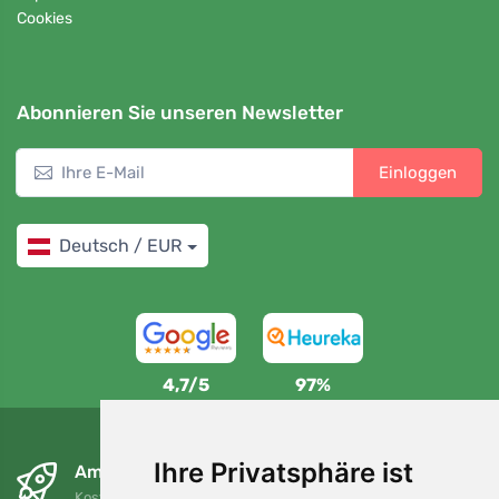
Cookies
Abonnieren Sie unseren Newsletter
Einloggen
Deutsch / EUR
4,7/5
97%
Ihre Privatsphäre ist
Am nächsten Tag und kostenlos
Kostenloser Versand für Bestellungen über 80 EUR