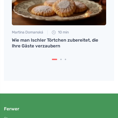
Martina Domanská
10 min
Petr N
Wie man Ischler Törtchen zubereitet, die
Nährh
Ihre Gäste verzaubern
die G
Ferwer