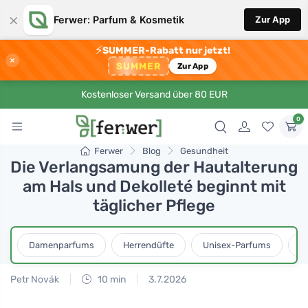
×
Ferwer: Parfum & Kosmetik
Zur App
⚡
SUMMER-Rabatt nur jetzt!
×
SUMMER
Zur App
Kostenloser Versand über 80 EUR
0
Ferwer
Blog
Gesundheit
Die Verlangsamung der Hautalterung
am Hals und Dekolleté beginnt mit
täglicher Pflege
Damenparfums
Herrendüfte
Unisex-Parfums
D
Petr Novák
10 min
3.7.2026