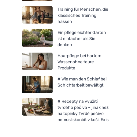
Training für Menschen, die
klassisches Training
hassen
Ein pflegeleichter Garten
ist einfacher als Sie
denken
Haarpflege bei hartem
Wasser ohne teure
Produkte
# Wie man den Schlaf bei
Schichtarbeit bewältigt
# Recepty na využití
tvrdého pečiva – jinak než
na topinky Tvrdé pečivo
nemusí skončit v koši. Exis