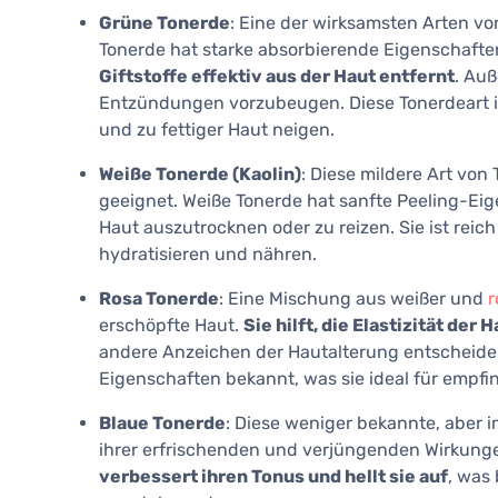
Grüne Tonerde
: Eine der wirksamsten Arten vo
Tonerde hat starke absorbierende Eigenschafte
Giftstoffe effektiv aus der Haut entfernt
. Auß
Entzündungen vorzubeugen. Diese Tonerdeart ist 
und zu fettiger Haut neigen.
Weiße Tonerde (Kaolin)
: Diese mildere Art von
geeignet. Weiße Tonerde hat sanfte Peeling-Eig
Haut auszutrocknen oder zu reizen. Sie ist reic
hydratisieren und nähren.
Rosa Tonerde
: Eine Mischung aus weißer und
r
erschöpfte Haut.
Sie hilft, die Elastizität der
andere Anzeichen der Hautalterung entscheidend
Eigenschaften bekannt, was sie ideal für empfi
Blaue Tonerde
: Diese weniger bekannte, aber 
ihrer erfrischenden und verjüngenden Wirkung
verbessert ihren Tonus und hellt sie auf
, was