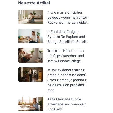
Neueste Artikel
# Wie man sich sicher
bewegt, wenn man unter
Rückenschmerzen leidet
# Funktionsfähiges
System für Papiere und
Belege Schritt für Schritt
Trockene Hände durch
häufiges Waschen und
ihre wirksame Pflege
# Jak zvládnout stres z
práce a nenést ho domů
Stres z práce je jedním z
nejčastějších problémů
mod
Kalte Gerichte für die
Arbeit sparen Ihnen Zeit
und Geld