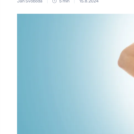
Jan Svoboda
5 min
15.8.2024