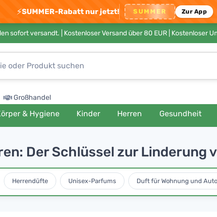
⚡
SUMMER-Rabatt nur jetzt!
SUMMER
Zur App
en sofort versandt. |
Kostenloser Versand über 80 EUR
| Kostenloser 
Großhandel
örper & Hygiene
Kinder
Herren
Gesundheit
ren: Der Schlüssel zur Linderun
Herrendüfte
Unisex-Parfums
Duft für Wohnung und Aut