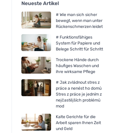
Neueste Artikel
# Wie man sich sicher
bewegt, wenn man unter
Rückenschmerzen leidet
# Funktionsfähiges
System für Papiere und
Belege Schritt für Schritt
Trockene Hände durch
häufiges Waschen und
ihre wirksame Pflege
# Jak zvládnout stres z
práce a nenést ho domů
Stres z práce je jedním z
nejčastějších problémů
mod
Kalte Gerichte für die
Arbeit sparen Ihnen Zeit
und Geld