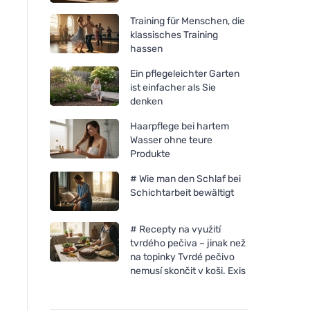
Training für Menschen, die
klassisches Training
hassen
Ein pflegeleichter Garten
ist einfacher als Sie
denken
Haarpflege bei hartem
Wasser ohne teure
Produkte
# Wie man den Schlaf bei
Schichtarbeit bewältigt
# Recepty na využití
tvrdého pečiva – jinak než
na topinky Tvrdé pečivo
nemusí skončit v koši. Exis