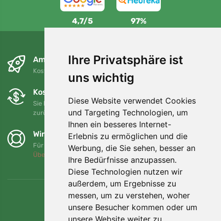
4,7/5
97%
Ihre Privatsphäre ist
Am nächsten Tag und kostenlos
Kostenloser Versand für Bestellungen über 80 EUR
uns wichtig
Kostenloser Umtausch und Rückgabe
Diese Website verwendet Cookies
Sie können Ihre Bestellung jederzeit innerhalb von 90 Tagen
und Targeting Technologien, um
zurückgeben oder umtauschen.
Ihnen ein besseres Internet-
Wir unterstützen Trees.org
Erlebnis zu ermöglichen und die
Für jede Bestellung pflanzen wir einen Baum! Mehr lesen
Werbung, die Sie sehen, besser an
Über uns
.
Ihre Bedürfnisse anzupassen.
Diese Technologien nutzen wir
außerdem, um Ergebnisse zu
messen, um zu verstehen, woher
unsere Besucher kommen oder um
unsere Website weiter zu