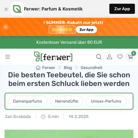
×
Ferwer: Parfum & Kosmetik
Zur App
⚡
SUMMER-Rabatt nur jetzt!
×
SUMMER
Zur App
Kostenloser Versand über 80 EUR
0
Ferwer
Blog
Gesundheit
Die besten Teebeutel, die Sie schon
beim ersten Schluck lieben werden
Damenparfums
Herrendüfte
Unisex-Parfums
D
Jan Svoboda
5 min
14.2.2025