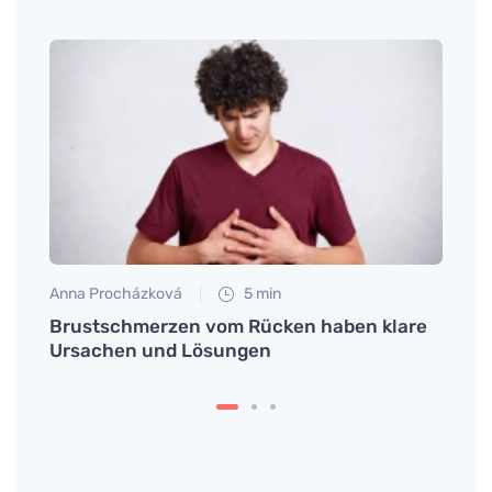
Anna Procházková
5 min
Eva No
euge
Brustschmerzen vom Rücken haben klare
Wie m
 ist
Ursachen und Lösungen
Kohlr