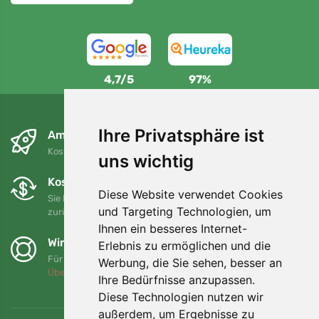
4,7/5
97%
Ihre Privatsphäre ist
Am nächsten Tag und kostenlos
Kostenloser Versand für Bestellungen über 80 EUR
uns wichtig
Kostenloser Umtausch und Rückgabe
Diese Website verwendet Cookies
Sie können Ihre Bestellung jederzeit innerhalb von 90 Tagen
und Targeting Technologien, um
zurückgeben oder umtauschen.
Ihnen ein besseres Internet-
Wir unterstützen Trees.org
Erlebnis zu ermöglichen und die
Für jede Bestellung pflanzen wir einen Baum! Mehr lesen
Werbung, die Sie sehen, besser an
Über uns
.
Ihre Bedürfnisse anzupassen.
Diese Technologien nutzen wir
außerdem, um Ergebnisse zu