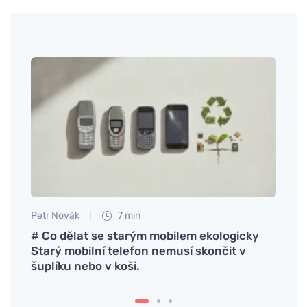
Petr Novák
7 min
Petr N
kt
# Co dělat se starým mobilem ekologicky
# Mik
Starý mobilní telefon nemusí skončit v
sich 
šuplíku nebo v koši.