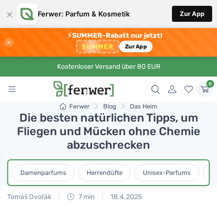
×
Ferwer: Parfum & Kosmetik
Zur App
⚡
SUMMER-Rabatt nur jetzt!
×
SUMMER
Zur App
Kostenloser Versand über 80 EUR
0
Ferwer
Blog
Das Heim
Die besten natürlichen Tipps, um
Fliegen und Mücken ohne Chemie
abzuschrecken
Damenparfums
Herrendüfte
Unisex-Parfums
D
Tomáš Dvořák
7 min
18.4.2025