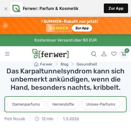
×
Ferwer: Parfum & Kosmetik
Zur App
⚡
SUMMER-Rabatt nur jetzt!
×
SUMMER
Zur App
Kostenloser Versand über 80 EUR
0
Ferwer
Blog
Gesundheit
Das Karpaltunnelsyndrom kann sich
unbemerkt ankündigen, wenn die
Hand, besonders nachts, kribbelt.
Damenparfums
Herrendüfte
Unisex-Parfums
D
Petr Novák
12 min
1.3.2026