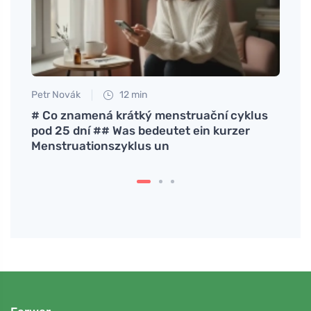
Petr Novák
12 min
Anna 
n eine
# Co znamená krátký menstruační cyklus
Wie m
pod 25 dní ## Was bedeutet ein kurzer
der h
Menstruationszyklus un