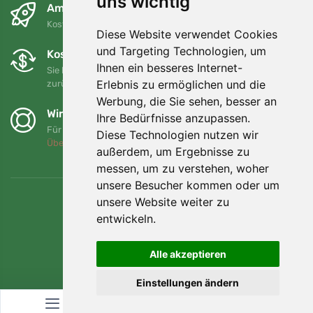
uns wichtig
Am nächsten Tag und kostenlos
Kostenloser Versand für Bestellungen über 80 EUR
Diese Website verwendet Cookies
und Targeting Technologien, um
Kostenloser Umtausch und Rückgabe
Ihnen ein besseres Internet-
Sie können Ihre Bestellung jederzeit innerhalb von 90 Tagen
Erlebnis zu ermöglichen und die
zurückgeben oder umtauschen.
Werbung, die Sie sehen, besser an
Wir unterstützen Trees.org
Ihre Bedürfnisse anzupassen.
Für jede Bestellung pflanzen wir einen Baum! Mehr lesen
Diese Technologien nutzen wir
Über uns
.
außerdem, um Ergebnisse zu
messen, um zu verstehen, woher
unsere Besucher kommen oder um
unsere Website weiter zu
entwickeln.
Alle akzeptieren
Einstellungen ändern