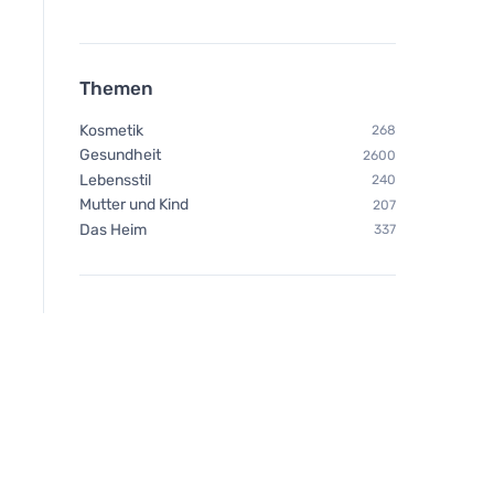
Vegetology Vitashine
Vitamin D3 in Tabletten 1000
iu 60 Tabletten
Themen
Kosmetik
268
Gesundheit
2600
Lebensstil
240
Mutter und Kind
207
Das Heim
337