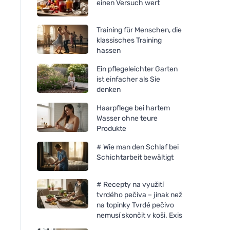
einen Versuch wert
Training für Menschen, die
klassisches Training
hassen
Ein pflegeleichter Garten
ist einfacher als Sie
denken
Haarpflege bei hartem
Wasser ohne teure
Produkte
# Wie man den Schlaf bei
Schichtarbeit bewältigt
# Recepty na využití
tvrdého pečiva – jinak než
na topinky Tvrdé pečivo
nemusí skončit v koši. Exis