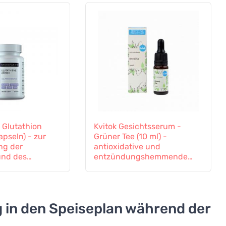
 Glutathion
Kvitok Gesichtsserum -
apseln) - zur
Grüner Tee (10 ml) -
ng der
antioxidative und
und des
entzündungshemmende
ems
Wirkung
 in den Speiseplan während der