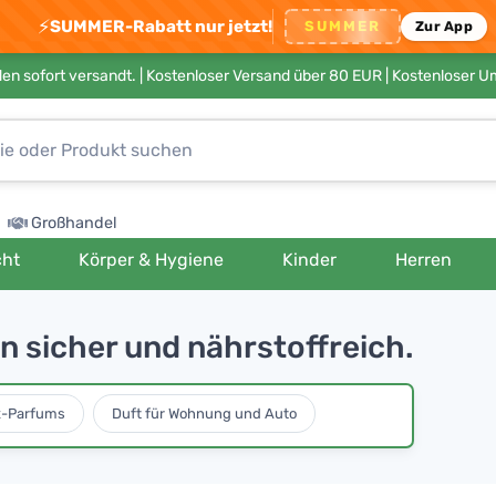
⚡
SUMMER-Rabatt nur jetzt!
SUMMER
Zur App
en sofort versandt. |
Kostenloser Versand über 80 EUR
| Kostenloser 
Großhandel
cht
Körper & Hygiene
Kinder
Herren
n sicher und nährstoffreich.
x-Parfums
Duft für Wohnung und Auto