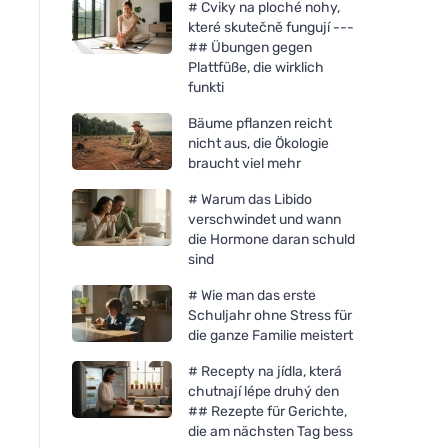
# Cviky na ploché nohy,
které skutečně fungují ---
## Übungen gegen
Plattfüße, die wirklich
funkti
Bäume pflanzen reicht
nicht aus, die Ökologie
braucht viel mehr
# Warum das Libido
verschwindet und wann
die Hormone daran schuld
sind
# Wie man das erste
Schuljahr ohne Stress für
die ganze Familie meistert
# Recepty na jídla, která
chutnají lépe druhý den
## Rezepte für Gerichte,
die am nächsten Tag bess