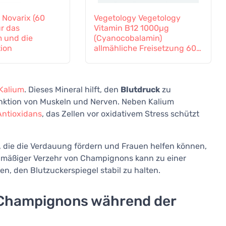
 Novarix (60
Vegetology Vegetology
ür das
Vitamin B12 1000µg
 und die
(Cyanocobalamin)
tion
allmähliche Freisetzung 60
Tabletten
Kalium
. Dieses Mineral hilft, den
Blutdruck
zu
nktion von Muskeln und Nerven. Neben Kalium
Antioxidans
, das Zellen vor oxidativem Stress schützt
, die die Verdauung fördern und Frauen helfen können,
lmäßiger Verzehr von Champignons kann zu einer
n, den Blutzuckerspiegel stabil zu halten.
n Champignons während der