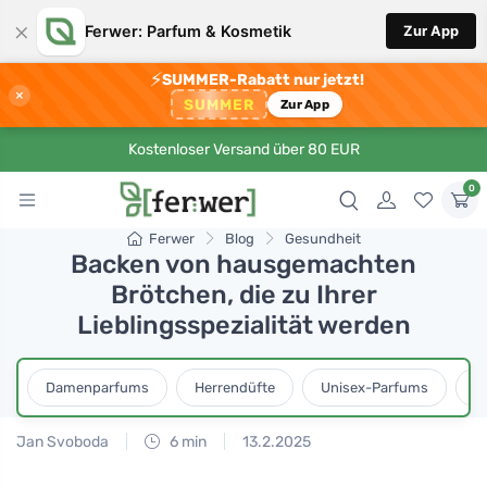
×
Ferwer: Parfum & Kosmetik
Zur App
⚡
SUMMER-Rabatt nur jetzt!
×
SUMMER
Zur App
Kostenloser Versand über 80 EUR
0
Ferwer
Blog
Gesundheit
Backen von hausgemachten
Brötchen, die zu Ihrer
Lieblingsspezialität werden
Damenparfums
Herrendüfte
Unisex-Parfums
D
Jan Svoboda
6 min
13.2.2025