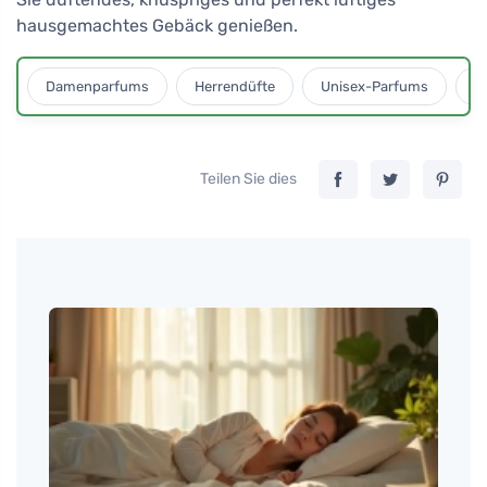
hausgemachtes Gebäck genießen.
Damenparfums
Herrendüfte
Unisex-Parfums
D
Teilen Sie dies