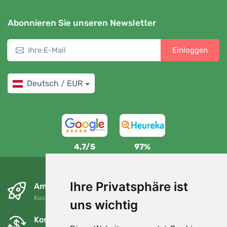
Abonnieren Sie unseren Newsletter
Einloggen
Deutsch / EUR
4,7/5
97%
Ihre Privatsphäre ist
Am nächsten Tag und kostenlos
Kostenloser Versand für Bestellungen über 80 EUR
uns wichtig
Kostenloser Umtausch und Rückgabe