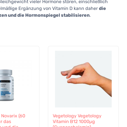
leichgewicht vieler Hormone stören, einschließlich
elmäßige Ergänzung von Vitamin D kann daher
die
en und die Hormonspiegel stabilisieren
.
 Novarix (60
Vegetology Vegetology
ür das
Vitamin B12 1000µg