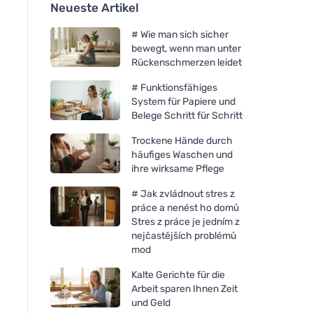
Neueste Artikel
# Wie man sich sicher
bewegt, wenn man unter
Rückenschmerzen leidet
# Funktionsfähiges
System für Papiere und
Belege Schritt für Schritt
Trockene Hände durch
häufiges Waschen und
ihre wirksame Pflege
# Jak zvládnout stres z
práce a nenést ho domů
Stres z práce je jedním z
nejčastějších problémů
mod
Kalte Gerichte für die
Arbeit sparen Ihnen Zeit
und Geld