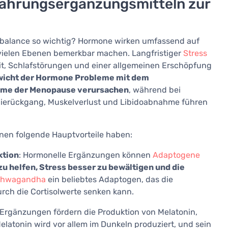
ahrungsergänzungsmitteln zur
balance so wichtig? Hormone wirken umfassend auf
 vielen Ebenen bemerkbar machen. Langfristiger
Stress
eit, Schlafstörungen und einer allgemeinen Erschöpfung
wicht der Hormone Probleme mit dem
me der Menopause verursachen
, während bei
gierückgang, Muskelverlust und Libidoabnahme führen
en folgende Hauptvorteile haben:
ktion
: Hormonelle Ergänzungen können
Adaptogene
u helfen, Stress besser zu bewältigen und die
shwagandha
ein beliebtes Adaptogen, das die
rch die Cortisolwerte senken kann.
e Ergänzungen fördern die Produktion von Melatonin,
latonin wird vor allem im Dunkeln produziert, und sein