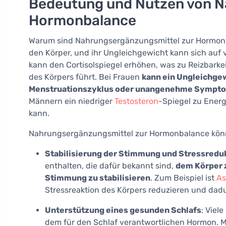
Bedeutung und Nutzen von N
Hormonbalance
Warum sind Nahrungsergänzungsmittel zur Hormon
den Körper, und ihr Ungleichgewicht kann sich auf
kann den Cortisolspiegel erhöhen, was zu Reizbark
des Körpers führt. Bei Frauen
kann ein Ungleichge
Menstruationszyklus oder unangenehme Sympto
Männern ein niedriger
Testosteron
-Spiegel zu Ener
kann.
Nahrungsergänzungsmittel zur Hormonbalance könn
Stabilisierung der Stimmung und Stressredu
enthalten, die dafür bekannt sind,
dem Körper z
Stimmung zu stabilisieren
. Zum Beispiel ist
A
Stressreaktion des Körpers reduzieren und dadu
Unterstützung eines gesunden Schlafs
: Viel
dem für den Schlaf verantwortlichen Hormon. Me