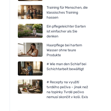
Training für Menschen, die
klassisches Training
hassen
Ein pflegeleichter Garten
ist einfacher als Sie
denken
Haarpflege bei hartem
Wasser ohne teure
Produkte
# Wie man den Schlaf bei
Schichtarbeit bewältigt
# Recepty na využití
tvrdého pečiva – jinak než
na topinky Tvrdé pečivo
nemusí skončit v koši. Exis