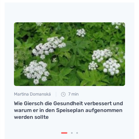
Martina Domanská
7 min
Petr N
g zu
Wie Giersch die Gesundheit verbessert und
Waru
heit
warum er in den Speiseplan aufgenommen
und w
werden sollte