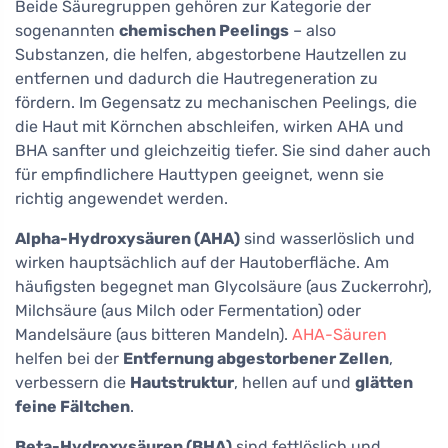
Beide Säuregruppen gehören zur Kategorie der
sogenannten
chemischen Peelings
– also
Substanzen, die helfen, abgestorbene Hautzellen zu
entfernen und dadurch die Hautregeneration zu
fördern. Im Gegensatz zu mechanischen Peelings, die
die Haut mit Körnchen abschleifen, wirken AHA und
BHA sanfter und gleichzeitig tiefer. Sie sind daher auch
für empfindlichere Hauttypen geeignet, wenn sie
richtig angewendet werden.
Alpha-Hydroxysäuren (AHA)
sind wasserlöslich und
wirken hauptsächlich auf der Hautoberfläche. Am
häufigsten begegnet man Glycolsäure (aus Zuckerrohr),
Milchsäure (aus Milch oder Fermentation) oder
Mandelsäure (aus bitteren Mandeln).
AHA-Säuren
helfen bei der
Entfernung abgestorbener Zellen
,
verbessern die
Hautstruktur
, hellen auf und
glätten
feine Fältchen
.
Beta-Hydroxysäuren (BHA)
sind fettlöslich und