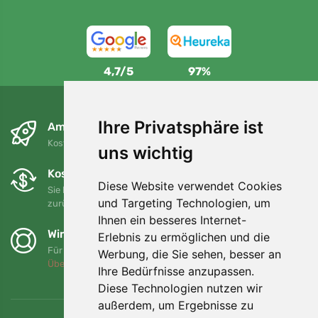
4,7/5
97%
Ihre Privatsphäre ist
Am nächsten Tag und kostenlos
Kostenloser Versand für Bestellungen über 80 EUR
uns wichtig
Kostenloser Umtausch und Rückgabe
Diese Website verwendet Cookies
Sie können Ihre Bestellung jederzeit innerhalb von 90 Tagen
und Targeting Technologien, um
zurückgeben oder umtauschen.
Ihnen ein besseres Internet-
Wir unterstützen Trees.org
Erlebnis zu ermöglichen und die
Für jede Bestellung pflanzen wir einen Baum! Mehr lesen
Werbung, die Sie sehen, besser an
Über uns
.
Ihre Bedürfnisse anzupassen.
Diese Technologien nutzen wir
außerdem, um Ergebnisse zu