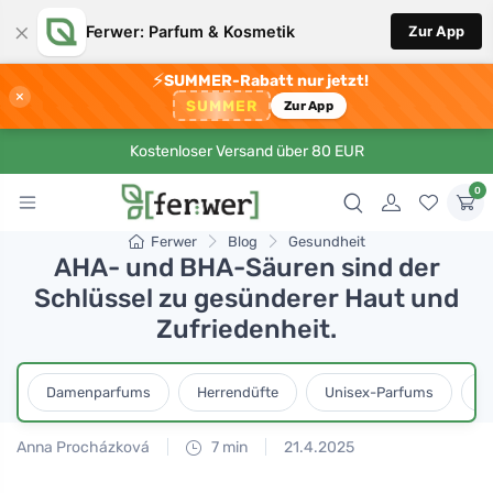
×
Ferwer: Parfum & Kosmetik
Zur App
⚡
SUMMER-Rabatt nur jetzt!
×
SUMMER
Zur App
Kostenloser Versand über 80 EUR
0
Ferwer
Blog
Gesundheit
AHA- und BHA-Säuren sind der
Schlüssel zu gesünderer Haut und
Zufriedenheit.
Damenparfums
Herrendüfte
Unisex-Parfums
D
Anna Procházková
7 min
21.4.2025