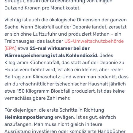
Streugut, das in der Größenordnung von einigen
Dutzend Kronen pro Monat kostet.
Wichtig ist auch die ökologische Dimension der ganzen
Sache. Wenn Bioabfall auf der Deponie landet, zersetzt
er sich ohne Luftzufuhr und produziert Methan – ein
Treibhausgas, das laut der
US-Umweltschutzbehörde
(EPA)
etwa
25-mal wirksamer bei der
Wärmespeicherung ist als Kohlendioxid
. Jedes
Kilogramm Küchenabfall, das statt auf der Deponie zu
Hause verarbeitet wird, ist also ein kleiner, aber realer
Beitrag zum Klimaschutz. Und wenn man bedenkt, dass
ein durchschnittlicher tschechischer Haushalt jährlich
etwa 150 Kilogramm Bioabfall produziert, ist das keine
vernachlässigbare Zahl mehr.
Für diejenigen, die erste Schritte in Richtung
Heimkompostierung
erwägen, ist es gut, einfach
anzufangen. Man muss nicht gleich in teure
Ausrüstung investieren oder komplizierte Handbücher