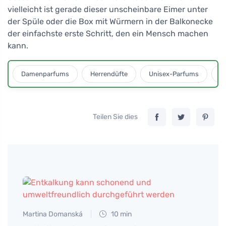
vielleicht ist gerade dieser unscheinbare Eimer unter
der Spüle oder die Box mit Würmern in der Balkonecke
der einfachste erste Schritt, den ein Mensch machen
kann.
Damenparfums
Herrendüfte
Unisex-Parfums
D
Teilen Sie dies
Martina Domanská
10 min