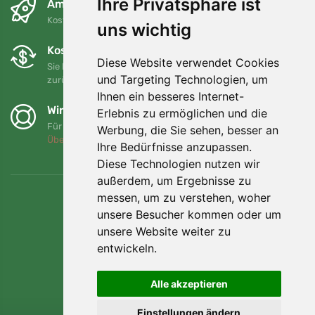
Ihre Privatsphäre ist
Am nächsten Tag und kostenlos
Kostenloser Versand für Bestellungen über 80 EUR
uns wichtig
Kostenloser Umtausch und Rückgabe
Diese Website verwendet Cookies
Sie können Ihre Bestellung jederzeit innerhalb von 90 Tagen
und Targeting Technologien, um
zurückgeben oder umtauschen.
Ihnen ein besseres Internet-
Wir unterstützen Trees.org
Erlebnis zu ermöglichen und die
Für jede Bestellung pflanzen wir einen Baum! Mehr lesen
Werbung, die Sie sehen, besser an
Über uns
.
Ihre Bedürfnisse anzupassen.
Diese Technologien nutzen wir
außerdem, um Ergebnisse zu
messen, um zu verstehen, woher
unsere Besucher kommen oder um
unsere Website weiter zu
entwickeln.
Alle akzeptieren
Einstellungen ändern