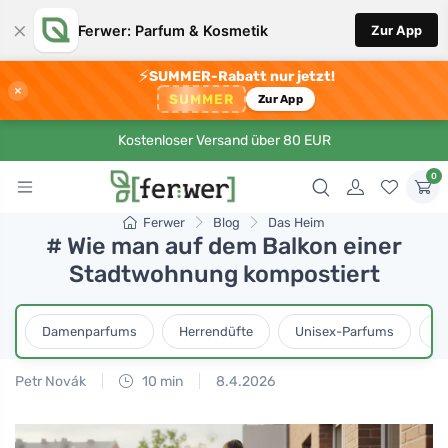
×
Ferwer: Parfum & Kosmetik
Zur App
⚡
SUMMER-Rabatt nur jetzt!
×
SUMMER
Zur App
Kostenloser Versand über 80 EUR
0
Ferwer
Blog
Das Heim
# Wie man auf dem Balkon einer
Stadtwohnung kompostiert
Damenparfums
Herrendüfte
Unisex-Parfums
D
Petr Novák
10 min
8.4.2026