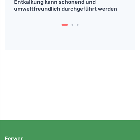
Entkalkung kann schonend und
umweltfreundlich durchgeführt werden
Petr N
ine
# Wie
Haus 
Präve
Ferwer