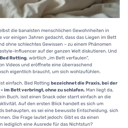
selbst die banalsten menschlichen Gewohnheiten in
 vor einigen Jahren gedacht, dass das Liegen im Bett
und ohne schlechtes Gewissen – zu einem Phänomen
style-Influencer auf der ganzen Welt diskutieren. Und
Bed Rotting
, wörtlich „im Bett verfaulen",
von Videos und eröffnete eine überraschend
sch eigentlich braucht, um sich wohlzufühlen.
ist einfach. Bed Rotting
bezeichnet die Praxis, bei der
 im Bett verbringt, ohne zu schlafen.
Man liegt da,
 ein Buch, isst einen Snack oder starrt einfach an die
ktivität. Auf den ersten Blick handelt es sich um
ds behaupten, es sei eine bewusste Entscheidung, sich
nen. Die Frage lautet jedoch: Gibt es da einen
n lediglich eine Ausrede für das Nichtstun?