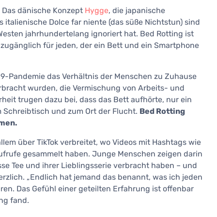
Das dänische Konzept
Hygge
, die japanische
italienische Dolce far niente (das süße Nichtstun) sind
Westen jahrhundertelang ignoriert hat. Bed Rotting ist
 – zugänglich für jeden, der ein Bett und ein Smartphone
-19-Pandemie das Verhältnis der Menschen zu Zuhause
erbracht wurden, die Vermischung von Arbeits- und
heit trugen dazu bei, dass das Bett aufhörte, nur ein
m Schreibtisch und zum Ort der Flucht.
Bed Rotting
amen.
 allem über TikTok verbreitet, wo Videos mit Hashtags wie
Aufrufe gesammelt haben. Junge Menschen zeigen darin
asse Tee und ihrer Lieblingsserie verbracht haben – und
rzlich. „Endlich hat jemand das benannt, was ich jeden
n. Das Gefühl einer geteilten Erfahrung ist offenbar
ng fand.