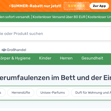
⚡
SUMMER-Rabatt nur jetzt!
SUMMER
Zur App
en sofort versandt. |
Kostenloser Versand über 80 EUR
| Kostenloser 
Großhandel
örper & Hygiene
Kinder
Herren
Gesundheit
erumfaulenzen im Bett und der Ei
s
Herrendüfte
Unisex-Parfums
Duft für Wohnung und 