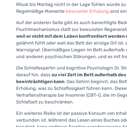
Ritual bis Montag nicht in der Lage fühlen würde zu 
Regelmäßige Momente
bewusster Erholung
sind ein
Auf der anderen Seite gibt es auch berechtigte Be
Fluchtmechanismus statt zur bewussten Regenerat
weil er nicht mit dem Leben konfrontiert werden
gelähmt fühlt oder weil das Bett der einzige Ort ist, 
Warnsignal. Übermäßiges Liegen im Bett außerhalb 
und anderen psychischen Störungen, und es mit tre
Die Schlafexpertin und kognitive Psychologin Dr. Sh
darauf hin, dass
zu viel Zeit im Bett außerhalb des
beeinträchtigen kann
. Das Gehirn beginnt, das Bet
Erholung, was zu Schlaflosigkeit führen kann. Diese
Verhaltenstherapie bei Insomnie (CBT-I), die im Gegen
Schlafzeit zu beschränken.
Ein weiteres Risiko ist der passive Konsum von Inha
verbunden ist. Während das Lesen eines Buches ode
beruhigt, kann endloses Scrollen paradoxerweise An