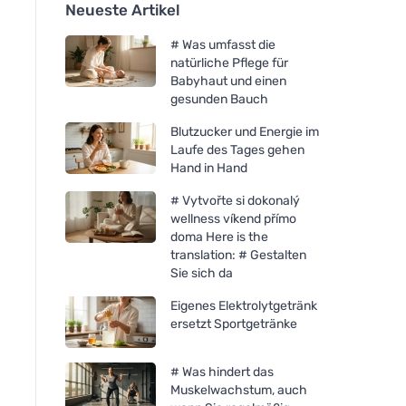
Neueste Artikel
# Was umfasst die
natürliche Pflege für
Babyhaut und einen
gesunden Bauch
Blutzucker und Energie im
Laufe des Tages gehen
Hand in Hand
# Vytvořte si dokonalý
wellness víkend přímo
doma Here is the
translation: # Gestalten
Sie sich da
Eigenes Elektrolytgetränk
ersetzt Sportgetränke
# Was hindert das
Muskelwachstum, auch