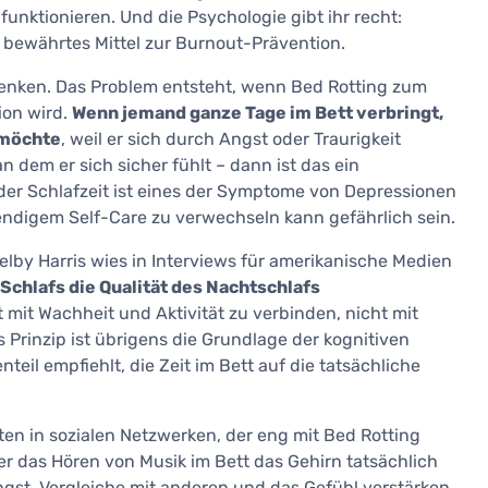
funktionieren. Und die Psychologie gibt ihr recht:
 bewährtes Mittel zur Burnout-Prävention.
denken. Das Problem entsteht, wenn Bed Rotting zum
ion wird.
Wenn jemand ganze Tage im Bett verbringt,
 möchte
, weil er sich durch Angst oder Traurigkeit
an dem er sich sicher fühlt – dann ist das ein
der Schlafzeit ist eines der Symptome von Depressionen
ndigem Self-Care zu verwechseln kann gefährlich sein.
elby Harris wies in Interviews für amerikanische Medien
 Schlafs die Qualität des Nachtschlafs
t mit Wachheit und Aktivität zu verbinden, nicht mit
s Prinzip ist übrigens die Grundlage der kognitiven
teil empfiehlt, die Zeit im Bett auf die tatsächliche
lten in sozialen Netzwerken, der eng mit Bed Rotting
r das Hören von Musik im Bett das Gehirn tatsächlich
gst, Vergleiche mit anderen und das Gefühl verstärken,