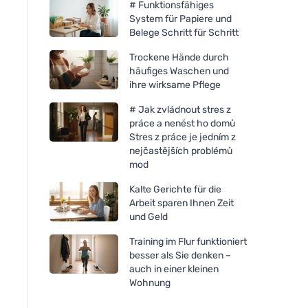
# Funktionsfähiges
System für Papiere und
Belege Schritt für Schritt
Trockene Hände durch
häufiges Waschen und
ihre wirksame Pflege
# Jak zvládnout stres z
práce a nenést ho domů
Stres z práce je jedním z
nejčastějších problémů
mod
Kalte Gerichte für die
Arbeit sparen Ihnen Zeit
und Geld
Mulieres Kerze im Glas -
Training im Flur funktioniert
unparfümiert (180 ml) - bis
besser als Sie denken –
zu 35 Stunden Brenndauer
auch in einer kleinen
Wohnung