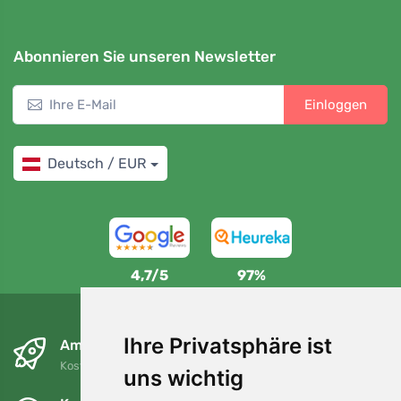
Abonnieren Sie unseren Newsletter
Einloggen
Deutsch / EUR
4,7/5
97%
Ihre Privatsphäre ist
Am nächsten Tag und kostenlos
Kostenloser Versand für Bestellungen über 80 EUR
uns wichtig