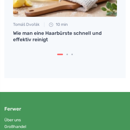
Tomáš Dvořák
10 min
Tomáš
gen
Wie man eine Haarbürste schnell und
Wie m
cken
effektiv reinigt
von V
Ferwer
Über uns
Großhandel