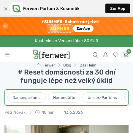
×
Ferwer: Parfum & Kosmetik
Zur App
⚡
SUMMER-Rabatt nur jetzt!
×
SUMMER
Zur App
Kostenloser Versand über 80 EUR
0
Ferwer
Blog
Das Heim
# Reset domácnosti za 30 dní
funguje lépe než velký úklid
Damenparfums
Herrendüfte
Unisex-Parfums
D
Petr Novák
10 min
13.6.2026