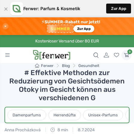
×
Ferwer: Parfum & Kosmetik
Zur App
⚡
SUMMER-Rabatt nur jetzt!
×
SUMMER
Zur App
Kostenloser Versand über 80 EUR
0
Ferwer
Blog
Gesundheit
# Effektive Methoden zur
Reduzierung von Gesichtsödemen
Otoky im Gesicht können aus
verschiedenen G
Damenparfums
Herrendüfte
Unisex-Parfums
D
Anna Procházková
8 min
8.7.2024