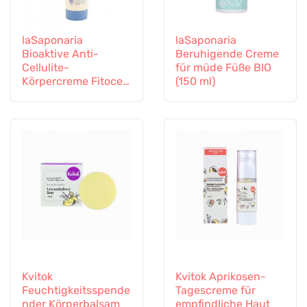
laSaponaria
laSaponaria
Bioaktive Anti-
Beruhigende Creme
Cellulite-
für müde Füße BIO
Körpercreme Fitocell
(150 ml)
Out BIO (150 ml)
Kvitok
Kvitok Aprikosen-
Feuchtigkeitsspende
Tagescreme für
nder Körperbalsam
empfindliche Haut