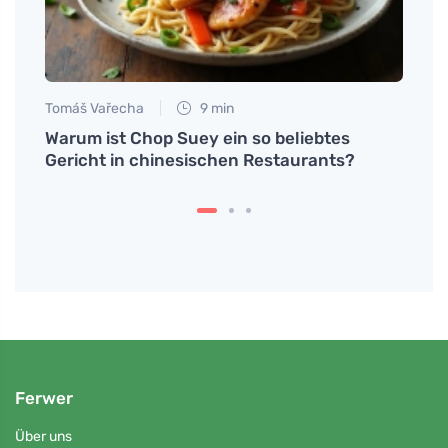
Tomáš Vařecha
9 min
Martin
tome
Warum ist Chop Suey ein so beliebtes
Prote
Gericht in chinesischen Restaurants?
unter
Ferwer
Über uns