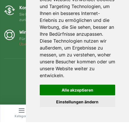
und Targeting Technologien, um
Kostenloser Umtausch und Rückgabe
Ihnen ein besseres Internet-
Sie können Ihre Bestellung jederzeit innerhalb von 90 Tagen
Erlebnis zu ermöglichen und die
zurückgeben oder umtauschen.
Werbung, die Sie sehen, besser an
Wir unterstützen Trees.org
Ihre Bedürfnisse anzupassen.
Für jede Bestellung pflanzen wir einen Baum! Mehr lesen
Diese Technologien nutzen wir
Über uns
.
außerdem, um Ergebnisse zu
messen, um zu verstehen, woher
unsere Besucher kommen oder um
unsere Website weiter zu
entwickeln.
Alle akzeptieren
Einstellungen ändern
Kategorie
Suche
Warenkorb
© Topshelf s.r.o. Alle Rechte vorbehalten.