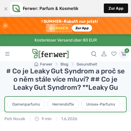
×
Ferwer: Parfum & Kosmetik
Zur App
⚡
SUMMER-Rabatt nur jetzt!
×
SUMMER
Zur App
Kostenloser Versand über 80 EUR
0
Ferwer
Blog
Gesundheit
# Co je Leaky Gut Syndrom a proč se
o něm stále více mluví? ## Co je
Leaky Gut Syndrom? **Leaky Gu
Damenparfums
Herrendüfte
Unisex-Parfums
D
Petr Novák
9 min
1.6.2026