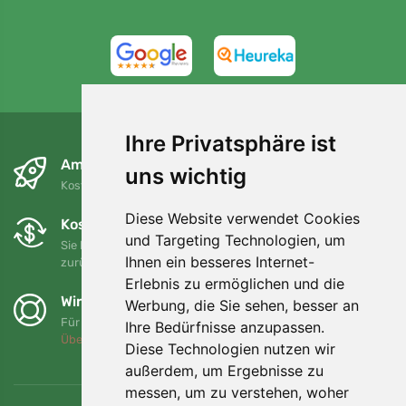
4,7/5
97%
Ihre Privatsphäre ist
Am nächsten Tag und kostenlos
uns wichtig
Kostenloser Versand für Bestellungen über 80 EUR
Diese Website verwendet Cookies
Kostenloser Umtausch und Rückgabe
und Targeting Technologien, um
Sie können Ihre Bestellung jederzeit innerhalb von 90 Tagen
Ihnen ein besseres Internet-
zurückgeben oder umtauschen.
Erlebnis zu ermöglichen und die
Wir unterstützen Trees.org
Werbung, die Sie sehen, besser an
Für jede Bestellung pflanzen wir einen Baum! Mehr lesen
Ihre Bedürfnisse anzupassen.
Über uns
.
Diese Technologien nutzen wir
außerdem, um Ergebnisse zu
messen, um zu verstehen, woher