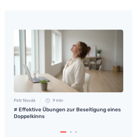
Petr Novák
9 min
Martin
er
# Effektive Übungen zur Beseitigung eines
Tradi
Doppelkinns
die Z