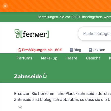
×
Bestellungen, die vor 12:00 Uhr eingehen, werd
Ermäßigungen bis -80%
Blog
Lexikon
Parfüms
Make-up
Haare
Gesicht
K
Zahnseide
Ersetzen Sie herkömmliche Plastikzahnseide durch e
Zahnseide ist biologisch abbaubar, so dass sie die 
eine Zahnbürste nicht erreicht. Dies verhindert d
...