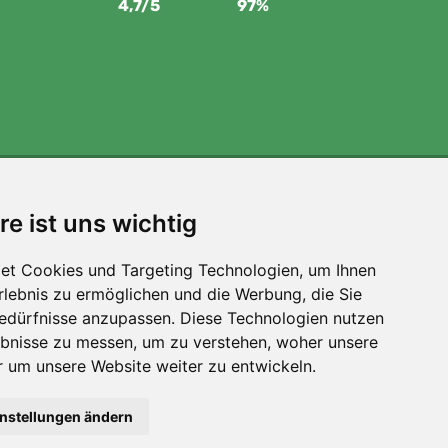
4,7/5
97%
Wir unterstützen Trees.org
re ist uns wichtig
Für jede Bestellung pflanzen wir einen Baum! Mehr
lesen
Über uns
.
et Cookies und Targeting Technologien, um Ihnen
Erlebnis zu ermöglichen und die Werbung, die Sie
Bedürfnisse anzupassen. Diese Technologien nutzen
bnisse zu messen, um zu verstehen, woher unsere
um unsere Website weiter zu entwickeln.
Filter
instellungen ändern