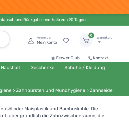
Umtausch und Rückgabe innerhalb von 90 Tagen
0
Anmelden
Warenkorb
Mein Konto
Ferwer Club
Kontakt
Haushalt
Geschenke
Schuhe / Kleidung
giene
>
Zahnbürsten und Mundhygiene
>
Zahnseide
inusöl oder Maisplastik und Bambuskohle. Die
sanft, aber gründlich die Zahnzwischenräume, die
änglichen Stellen und die Entstehung von Karies