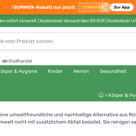
⚡
SUMMER-Rabatt nur jetzt!
SUMMER
Zur App
en sofort versandt. |
Kostenloser Versand über 80 EUR
| Kostenloser 
Großhandel
örper & Hygiene
Kinder
Herren
Gesundheit
>
Körper & Hy
ine umweltfreundliche und nachhaltige Alternative aus Riz
Umwelt nicht mit zusätzlichem Abfall belastet. Sie reinigen 
ie Ansammlung von Bakterien und Mikroben an solchen unzug