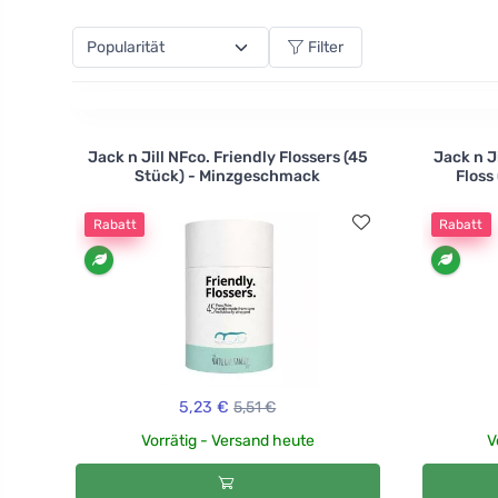
und unangenehmen Gerüchen.
Filter
Jack n Jill NFco. Friendly Flossers (45
Jack n J
Stück) - Minzgeschmack
Floss 
Rabatt
Rabatt
5,23 €
5,51 €
Vorrätig - Versand heute
V