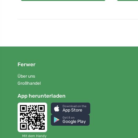
Ferwer
Über uns
Großhandel
App herunterladen
Download on the
App Store
Get it on
Google Play
Mit dem Handy