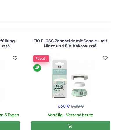
füllung -
TIO FLOSS Zahnseide mit Schale - mit
nussöl
Minze und Bio-Kokosnussöl
Rabatt
7,60 €
8,00 €
von 3 Tagen
Vorrätig - Versand heute