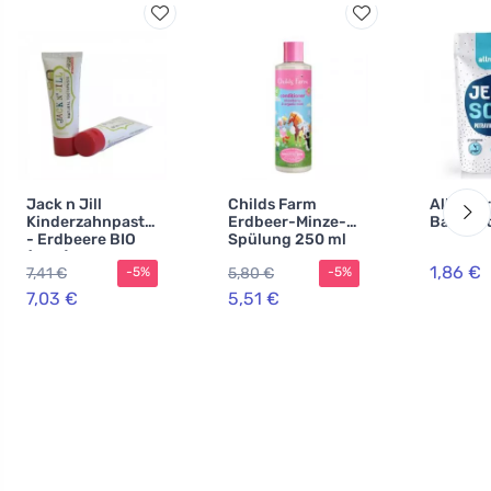
Jack n Jill
Childs Farm
Allnatu
Kinderzahnpasta
Erdbeer-Minze-
Backnat
- Erdbeere BIO
Spülung 250 ml
(50 g) -
1,86 €
7,41 €
5,80 €
-5%
-5%
fluoridfrei, mit
Bio-Calendula-
7,03 €
5,51 €
Extrakt