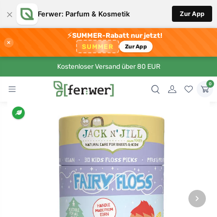
×
Ferwer: Parfum & Kosmetik
Zur App
⚡
SUMMER-Rabatt nur jetzt!
×
SUMMER
Zur App
Kostenloser Versand über 80 EUR
0
›