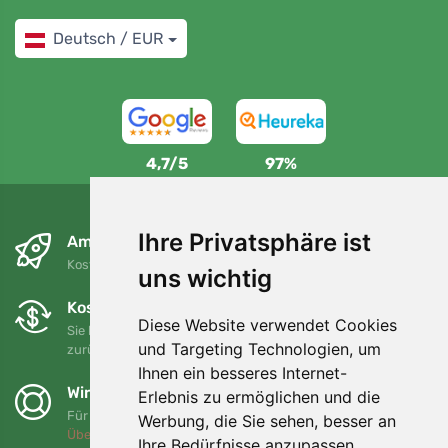
Deutsch / EUR
4,7/5
97%
Ihre Privatsphäre ist
Am nächsten Tag und kostenlos
Kostenloser Versand für Bestellungen über 80 EUR
uns wichtig
Kostenloser Umtausch und Rückgabe
Diese Website verwendet Cookies
Sie können Ihre Bestellung jederzeit innerhalb von 90 Tagen
und Targeting Technologien, um
zurückgeben oder umtauschen.
Ihnen ein besseres Internet-
Wir unterstützen Trees.org
Erlebnis zu ermöglichen und die
Für jede Bestellung pflanzen wir einen Baum! Mehr lesen
Werbung, die Sie sehen, besser an
Über uns
.
Ihre Bedürfnisse anzupassen.