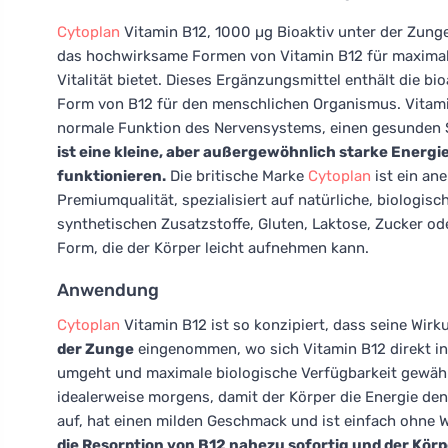
Cytoplan
Vitamin B12, 1000 µg Bioaktiv unter der Zung
das hochwirksame Formen von Vitamin B12 für maximal
Vitalität bietet. Dieses Ergänzungsmittel enthält die 
Form von B12 für den menschlichen Organismus. Vitamin 
normale Funktion des Nervensystems, einen gesunden S
ist eine kleine, aber außergewöhnlich starke Energieq
funktionieren.
Die britische Marke
Cytoplan
ist ein an
Premiumqualität, spezialisiert auf natürliche, biologis
synthetischen Zusatzstoffe, Gluten, Laktose, Zucker ode
Form, die der Körper leicht aufnehmen kann.
Anwendung
Cytoplan
Vitamin B12 ist so konzipiert, dass seine Wirk
der Zunge
eingenommen, wo sich Vitamin B12 direkt i
umgeht und maximale biologische Verfügbarkeit gewährl
idealerweise morgens, damit der Körper die Energie den
auf, hat einen milden Geschmack und ist einfach ohne
die Resorption von B12 nahezu sofortig und der Körp