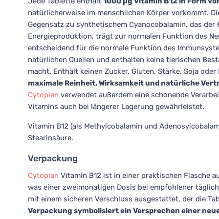
Jede Tablette enthält
1000 µg Vitamin B12 in Form v
natürlicherweise im menschlichen Körper vorkommt. Di
Gegensatz zu synthetischem Cyanocobalamin, das der K
Energieproduktion, trägt zur normalen Funktion des Ne
entscheidend für die normale Funktion des Immunsyste
natürlichen Quellen und enthalten keine tierischen Bes
macht. Enthält keinen Zucker, Gluten, Stärke, Soja ode
maximale Reinheit, Wirksamkeit und natürliche Ver
Cytoplan
verwendet außerdem eine schonende Verarbeitu
Vitamins auch bei längerer Lagerung gewährleistet.
Vitamin B12 (als Methylcobalamin und Adenosylcobalamin)
Stearinsäure.
Verpackung
Cytoplan
Vitamin B12 ist in einer praktischen Flasche a
was einer zweimonatigen Dosis bei empfohlener tägliche
mit einem sicheren Verschluss ausgestattet, der die Tab
Verpackung symbolisiert ein Versprechen einer neuen