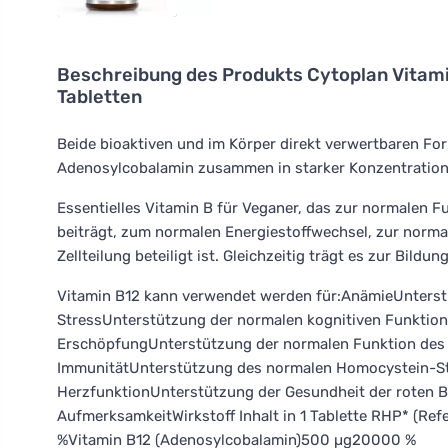
Beschreibung des Produkts
Cytoplan Vitami
Tabletten
Beide bioaktiven und im Körper direkt verwertbaren F
Adenosylcobalamin zusammen in starker Konzentration un
Essentielles Vitamin B für Veganer, das zur normalen 
beiträgt, zum normalen Energiestoffwechsel, zur nor
Zellteilung beteiligt ist. Gleichzeitig trägt es zur Bildu
Vitamin B12 kann verwendet werden für:AnämieUnters
StressUnterstützung der normalen kognitiven Funktio
ErschöpfungUnterstützung der normalen Funktion de
ImmunitätUnterstützung des normalen Homocystein-St
HerzfunktionUnterstützung der Gesundheit der roten 
AufmerksamkeitWirkstoff Inhalt in 1 Tablette RHP* (R
%Vitamin B12 (Adenosylcobalamin)500 µg20000 %