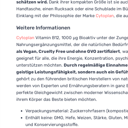
schätzen wird.
Dank ihrer kompakten Größe ist sie auch
Handtasche, einen Rucksack oder eine Schublade im Bü
Einklang mit der Philosophie der Marke
Cytoplan
, die a
Weitere Informationen
Cytoplan
Vitamin B12, 1000 µg Bioaktiv unter der Zunge
Nahrungsergänzungsmittel, der die natürlichen Bedürfn
als Vegan, Cruelty Free und ohne GVO zertifiziert
, wa
geeignet für alle, die ihre Energie, Konzentration, psy
unterstützen möchten.
Durch regelmäßige Einnahme e
geistige Leistungsfähigkeit, sondern auch ein Gefühl 
gehört zu den führenden britischen Herstellern von na
werden von Experten und Ernährungsberatern in ganz Eu
perfekte Gleichgewicht zwischen moderner Wissenschaft u
ihrem Körper das Beste bieten möchten.
Verpackungsmaterial: Zuckerrohrfasern (komposti
Enthält keine: GMO, Hefe, Weizen, Stärke, Gluten, 
und Konservierungsstoffe.