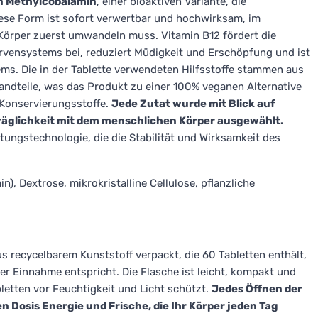
on Methylcobalamin
, einer bioaktiven Variante, die
ese Form ist sofort verwertbar und hochwirksam, im
örper zuerst umwandeln muss. Vitamin B12 fördert die
rvensystems bei, reduziert Müdigkeit und Erschöpfung und ist
ms. Die in der Tablette verwendeten Hilfsstoffe stammen aus
tandteile, was das Produkt zu einer 100% veganen Alternative
r Konservierungsstoffe.
Jede Zutat wurde mit Blick auf
träglichkeit mit dem menschlichen Körper ausgewählt.
ngstechnologie, die die Stabilität und Wirksamkeit des
, Dextrose, mikrokristalline Cellulose, pflanzliche
us recycelbarem Kunststoff verpackt, die 60 Tabletten enthält,
r Einnahme entspricht. Die Flasche ist leicht, kompakt und
letten vor Feuchtigkeit und Licht schützt.
Jedes Öffnen der
 Dosis Energie und Frische, die Ihr Körper jeden Tag