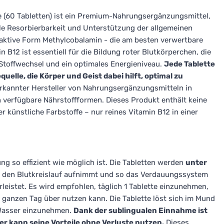
e (60 Tabletten) ist ein Premium-Nahrungsergänzungsmittel,
e Resorbierbarkeit und Unterstützung der allgemeinen
bioaktive Form Methylcobalamin - die am besten verwertbare
B12 ist essentiell für die Bildung roter Blutkörperchen, die
toffwechsel und ein optimales Energieniveau.
Jede Tablette
uelle, die Körper und Geist dabei hilft, optimal zu
erkannter Hersteller von Nahrungsergänzungsmitteln in
ch verfügbare Nährstoffformen. Dieses Produkt enthält keine
r künstliche Farbstoffe – nur reines Vitamin B12 in einer
ung so effizient wie möglich ist. Die Tabletten werden
unter
n den Blutkreislauf aufnimmt und so das Verdauungssystem
eistet. Es wird empfohlen, täglich 1 Tablette einzunehmen,
 ganzen Tag über nutzen kann. Die Tablette löst sich im Mund
 Wasser einzunehmen.
Dank der sublingualen Einnahme ist
er kann seine Vorteile ohne Verluste nutzen.
Dieses