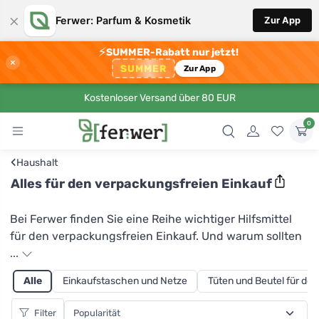
×
Ferwer: Parfum & Kosmetik
Zur App
⚡
SUMMER-Rabatt nur jetzt!
×
SUMMER
Zur App
Kostenloser Versand über 80 EUR
0
‹
Haushalt
Alles für den verpackungsfreien Einkauf
Bei Ferwer finden Sie eine Reihe wichtiger Hilfsmittel
für den verpackungsfreien Einkauf. Und warum sollten
Sie ohne Verpackung einkaufen? Erstens, weil Sie
...
durch die Verwendung Ihrer eigenen Tüten für
Alle
Einkaufstaschen und Netze
Tüten und Beutel für de
Backwaren, Gemüse und andere Produkte die
Produktion von Plastik und Plastikmüll erheblich
Filter