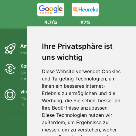
4,7/5
97%
Ihre Privatsphäre ist
Am nächsten Tag und kostenlos
Kostenloser Versand für Bestellungen über 80 EUR
uns wichtig
Kostenloser Umtausch und Rückgabe
Diese Website verwendet Cookies
Sie können Ihre Bestellung jederzeit innerhalb von 90 Tagen
und Targeting Technologien, um
zurückgeben oder umtauschen.
Ihnen ein besseres Internet-
Wir unterstützen Trees.org
Erlebnis zu ermöglichen und die
Für jede Bestellung pflanzen wir einen Baum! Mehr lesen
Werbung, die Sie sehen, besser an
Über uns
.
Ihre Bedürfnisse anzupassen.
Diese Technologien nutzen wir
außerdem, um Ergebnisse zu
messen, um zu verstehen, woher