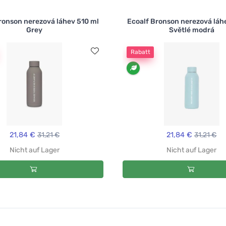
ronson nerezová láhev 510 ml
Ecoalf Bronson nerezová láh
Grey
Světlé modrá
Rabatt
21,84 €
31,21 €
21,84 €
31,21 €
Nicht auf Lager
Nicht auf Lager