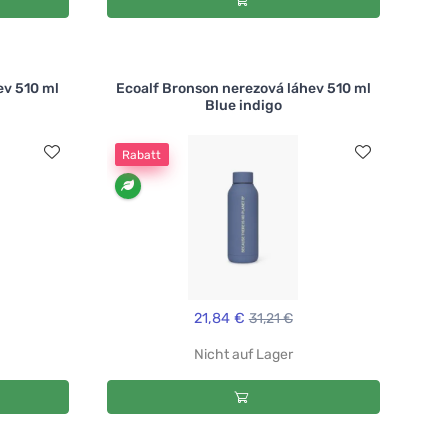
ev 510 ml
Ecoalf Bronson nerezová láhev 510 ml
Blue indigo
Rabatt
21,84 €
31,21 €
Nicht auf Lager