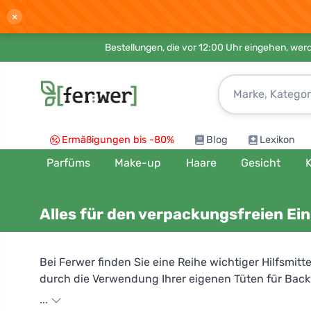
×
Bestellungen, die vor 12:00 Uhr eingehen, werd
Ermäßigungen bis -80%
Blog
Lexikon
Parfüms
Make-up
Haare
Gesicht
K
Alles für den verpackungsfreien Ei
Bei Ferwer finden Sie eine Reihe wichtiger Hilfsmit
durch die Verwendung Ihrer eigenen Tüten für Backw
allen anderen umweltfreundlichen Alternativen teil
...