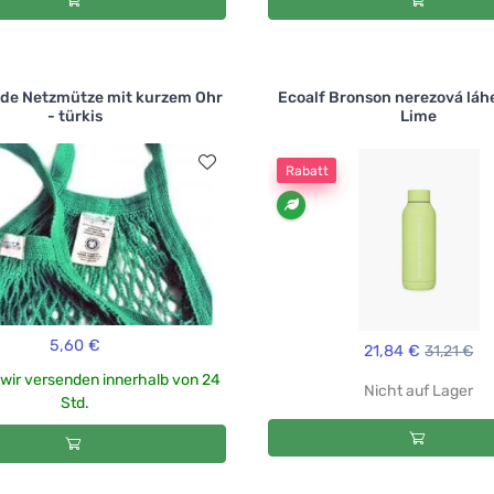
rde Netzmütze mit kurzem Ohr
Ecoalf Bronson nerezová láh
- türkis
Lime
Rabatt
5,60 €
21,84 €
31,21 €
- wir versenden innerhalb von 24
Nicht auf Lager
Std.