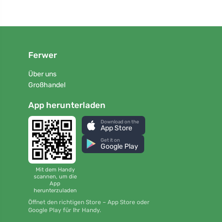
Ferwer
Über uns
Großhandel
App herunterladen
Download on the
App Store
Get it on
Google Play
Mit dem Handy
scannen, um die
App
herunterzuladen
Öffnet den richtigen Store – App Store oder
Google Play für Ihr Handy.