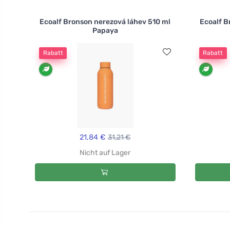
Ecoalf Bronson nerezová láhev 510 ml
Ecoalf B
Papaya
Rabatt
Rabatt
21,84 €
31,21 €
Nicht auf Lager