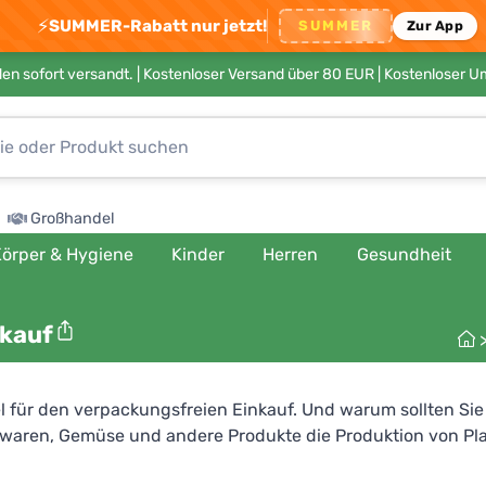
⚡
SUMMER-Rabatt nur jetzt!
SUMMER
Zur App
en sofort versandt. |
Kostenloser Versand über 80 EUR
| Kostenloser 
Großhandel
örper & Hygiene
Kinder
Herren
Gesundheit
nkauf
tel für den verpackungsfreien Einkauf. Und warum sollten Si
aren, Gemüse und andere Produkte die Produktion von Plast
en Sie den Einzelhändlern auch mit, wie Sie ihre Geschäfte 