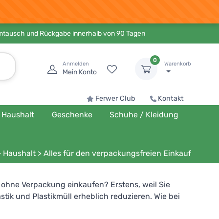
Umtausch und Rückgabe innerhalb von 90 Tagen
0
Anmelden
Warenkorb
Mein Konto
Ferwer Club
Kontakt
Haushalt
Geschenke
Schuhe / Kleidung
>
Haushalt
>
Alles für den verpackungsfreien Einkauf
e ohne Verpackung einkaufen? Erstens, weil Sie
ik und Plastikmüll erheblich reduzieren. Wie bei
betreiben wollen und was Sie als Kunde kaufen