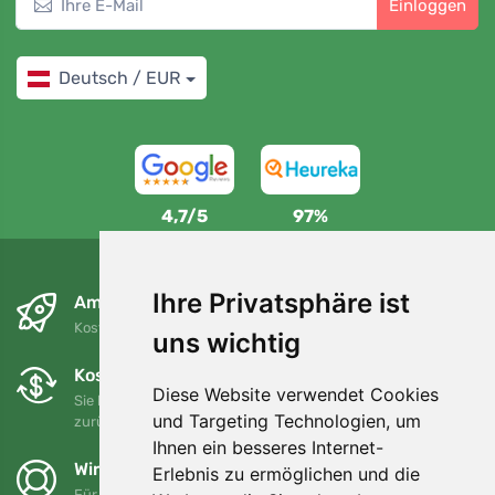
Einloggen
Deutsch / EUR
4,7/5
97%
Ihre Privatsphäre ist
Am nächsten Tag und kostenlos
Kostenloser Versand für Bestellungen über 80 EUR
uns wichtig
Kostenloser Umtausch und Rückgabe
Diese Website verwendet Cookies
Sie können Ihre Bestellung jederzeit innerhalb von 90 Tagen
und Targeting Technologien, um
zurückgeben oder umtauschen.
Ihnen ein besseres Internet-
Wir unterstützen Trees.org
Erlebnis zu ermöglichen und die
Für jede Bestellung pflanzen wir einen Baum! Mehr lesen