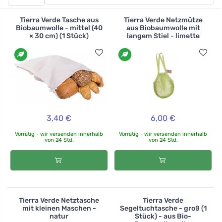
Farben erhältlich. Sie können einen langen Griff für das
Tragen über der Schulter oder einen kurzen Griff für das
Tierra Verde Tasche aus
Tierra Verde Netzmütze
Tragen in der Hand wählen. Mit dem Netz muss man
Biobaumwolle - mittel (40
aus Biobaumwolle mit
× 30 cm) (1 Stück)
langem Stiel - limette
nicht weit gehen, es kann alles transportieren - Bücher
für die Bibliothek, Geschenke für Freunde oder
Kleidung für die Waschmaschine. Die gleiche
Netztasche ist auch eine Segeltuchtasche. Sie können
auch kleine Dinge darin aufbewahren, die durch die
Maschen der Netztasche herausfallen könnten.
3,40 €
6,00 €
Vorrätig - wir versenden innerhalb
Vorrätig - wir versenden innerhalb
von 24 Std.
von 24 Std.
Tierra Verde Netztasche
Tierra Verde
mit kleinen Maschen -
Segeltuchtasche - groß (1
natur
Stück) - aus Bio-