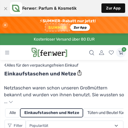
×
Ferwer: Parfum & Kosmetik
Zur App
⚡
SUMMER-Rabatt nur jetzt!
×
SUMMER
Zur App
Kostenloser Versand über 80 EUR
0
‹
Alles für den verpackungsfreien Einkauf
Einkaufstaschen und Netze
Netztaschen waren schon unseren Großmüttern
bekannt und wurden von ihnen benutzt. Sie wussten so
gut wie nichts über Ökologie, aber Plastiktüten gab es
...
einfach nicht, und wenn doch, dann wurden sie
Alle
Einkaufstaschen und Netze
Tüten und Beutel für 
unnötigerweise bezahlt. Die Casa Organica
Netztaschen aus Bio-Baumwolle sind in verschiedenen
Filter