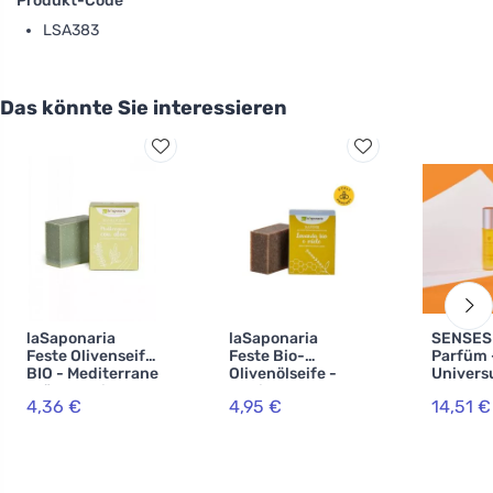
Produkt-Code
LSA383
Das könnte Sie interessieren
laSaponaria
laSaponaria
SENSES 
Feste Olivenseife
Feste Bio-
Parfüm 
BIO - Mediterrane
Olivenölseife -
Univers
Kräuter mit Aloe
Honig und
4,36 €
4,95 €
14,51 €
(100 g)
Lavendel (100 g)
- für Körper und
Gesicht geeignet