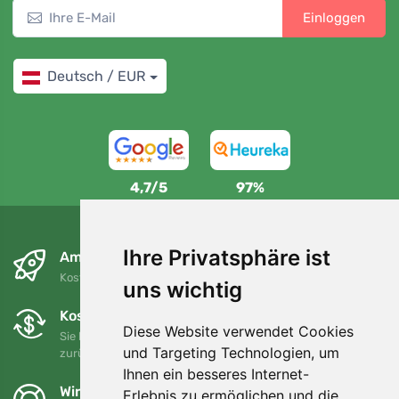
Einloggen
Deutsch / EUR
4,7/5
97%
Ihre Privatsphäre ist
Am nächsten Tag und kostenlos
Kostenloser Versand für Bestellungen über 80 EUR
uns wichtig
Kostenloser Umtausch und Rückgabe
Diese Website verwendet Cookies
Sie können Ihre Bestellung jederzeit innerhalb von 90 Tagen
und Targeting Technologien, um
zurückgeben oder umtauschen.
Ihnen ein besseres Internet-
Wir unterstützen Trees.org
Erlebnis zu ermöglichen und die