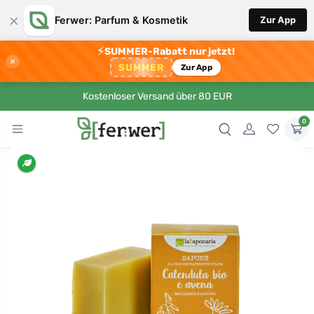
×
Ferwer: Parfum & Kosmetik
Zur App
⚡
SUMMER-Rabatt nur jetzt!
×
SUMMER
Zur App
Kostenloser Versand über 80 EUR
0