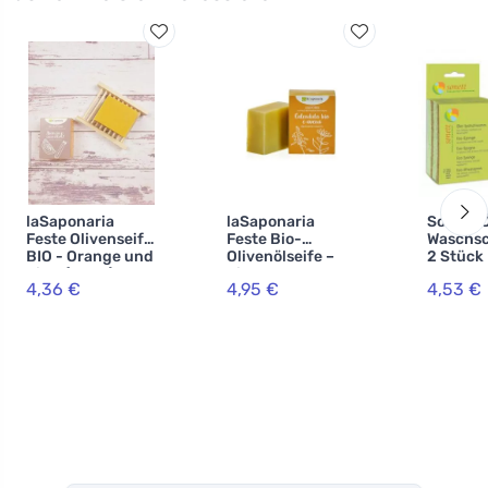
laSaponaria
laSaponaria
Sonett 
Feste Olivenseife
Feste Bio-
Waschs
BIO - Orange und
Olivenölseife –
2 Stück
Zimt (100 g)
Ringelblume &
4,36 €
4,95 €
4,53 €
Hafer (100 g) –
geeignet für
Körper und
Gesicht