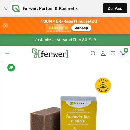
×
Ferwer: Parfum & Kosmetik
Zur App
⚡
SUMMER-Rabatt nur jetzt!
×
SUMMER
Zur App
Kostenloser Versand über 80 EUR
0