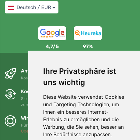
Deutsch / EUR
4,7/5
97%
Ihre Privatsphäre ist
Am nächsten Tag und kostenlos
Kostenloser Versand für Bestellungen über 80 EUR
uns wichtig
Kostenloser Umtausch und Rückgabe
Diese Website verwendet Cookies
Sie können Ihre Bestellung jederzeit innerhalb von 90 Tagen
und Targeting Technologien, um
zurückgeben oder umtauschen.
Ihnen ein besseres Internet-
Wir unterstützen Trees.org
Erlebnis zu ermöglichen und die
Für jede Bestellung pflanzen wir einen Baum! Mehr lesen
Werbung, die Sie sehen, besser an
Über uns
.
Ihre Bedürfnisse anzupassen.