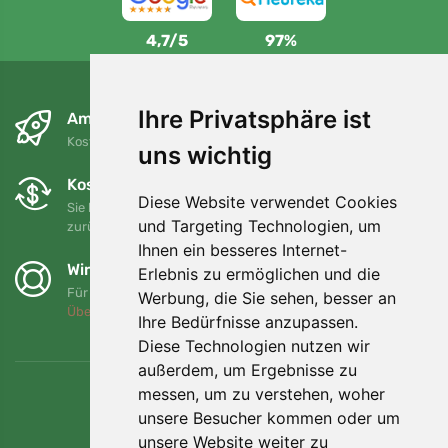
4,7/5
97%
Ihre Privatsphäre ist
Am nächsten Tag und kostenlos
Kostenloser Versand für Bestellungen über 80 EUR
uns wichtig
Kostenloser Umtausch und Rückgabe
Diese Website verwendet Cookies
Sie können Ihre Bestellung jederzeit innerhalb von 90 Tagen
und Targeting Technologien, um
zurückgeben oder umtauschen.
Ihnen ein besseres Internet-
Wir unterstützen Trees.org
Erlebnis zu ermöglichen und die
Für jede Bestellung pflanzen wir einen Baum! Mehr lesen
Werbung, die Sie sehen, besser an
Über uns
.
Ihre Bedürfnisse anzupassen.
Diese Technologien nutzen wir
außerdem, um Ergebnisse zu
messen, um zu verstehen, woher
unsere Besucher kommen oder um
unsere Website weiter zu