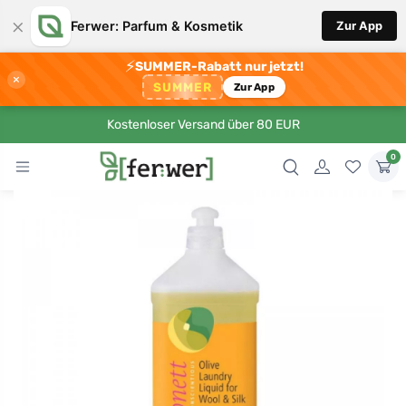
×
Ferwer: Parfum & Kosmetik
Zur App
⚡
SUMMER-Rabatt nur jetzt!
×
SUMMER
Zur App
Kostenloser Versand über 80 EUR
0