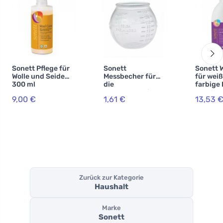
Sonett Pflege für
Sonett
Sonett 
Wolle und Seide
Messbecher für
für wei
300 ml
die
farbige
Waschmaschine
2 l
9,00 €
1,61 €
13,53 
Zurück zur Kategorie
Haushalt
Marke
Sonett