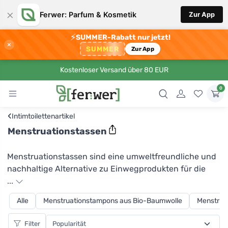
×
Ferwer: Parfum & Kosmetik
Zur App
⚡
SUMMER-Rabatt nur jetzt!
×
SUMMER
Zur App
Kostenloser Versand über 80 EUR
0
‹
Intimtoilettenartikel
Menstruationstassen
Menstruationstassen sind eine umweltfreundliche und
nachhaltige Alternative zu Einwegprodukten für die
weibliche Hygiene. Sie werden aus Naturlatex oder
...
medizinischem Silikon hergestellt, das sehr haltbar ist
Alle
Menstruationstampons aus Bio-Baumwolle
Menstruat
und bei richtiger Pflege jahrelang hält. Wenn Sie sie
verwenden, sparen Sie also nicht nur eine Menge
Filter