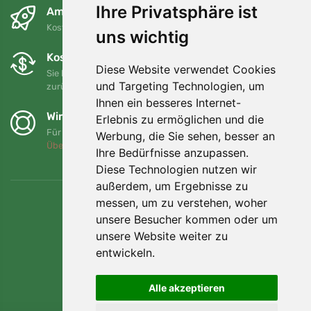
Ihre Privatsphäre ist
Am nächsten Tag und kostenlos
Kostenloser Versand für Bestellungen über 80 EUR
uns wichtig
Kostenloser Umtausch und Rückgabe
Diese Website verwendet Cookies
Sie können Ihre Bestellung jederzeit innerhalb von 90 Tagen
und Targeting Technologien, um
zurückgeben oder umtauschen.
Ihnen ein besseres Internet-
Wir unterstützen Trees.org
Erlebnis zu ermöglichen und die
Für jede Bestellung pflanzen wir einen Baum! Mehr lesen
Werbung, die Sie sehen, besser an
Über uns
.
Ihre Bedürfnisse anzupassen.
Diese Technologien nutzen wir
außerdem, um Ergebnisse zu
messen, um zu verstehen, woher
unsere Besucher kommen oder um
unsere Website weiter zu
entwickeln.
Alle akzeptieren