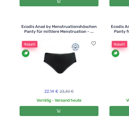
Ecodis Anaé by Menstruationshöschen
Ecodis A
Panty für mittlere Menstruation - ...
Panty fü
Rabatt
Rabatt
22,14 €
23,30 €
Vorrätig - Versand heute
V