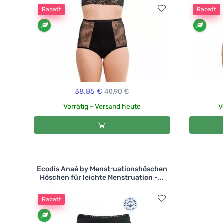
Rabatt
Rabatt
38,85 €
40,90 €
Vorrätig - Versand heute
V
Ecodis Anaé by Menstruationshöschen
Höschen für leichte Menstruation -...
Rabatt