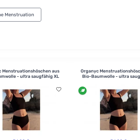
lle für leichte, mittlere und starke Menstruation wählen. D
m Wasser, dann geben Sie sie in eine normale Waschmaschin
he Menstruation
 Menstruationshöschen aus
Organyc Menstruationshös
mwolle - ultra saugfähig XL
Bio-Baumwolle - ultra saug