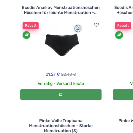
Ecodis Anaé by Menstruationshöschen
Ecodis A
Höschen für leichte Menstruation -...
Höschen 
Rabatt
Rabatt
21,27 €
22,40 €
Vorrätig - Versand heute
V
Pinke Welle Tropicana
Pinke 
Menstruationshöschen - Starke
Menstruation (S)