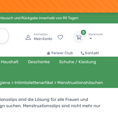
Umtausch und Rückgabe innerhalb von 90 Tagen
0
Anmelden
Warenkorb
Mein Konto
Ferwer Club
Kontakt
Haushalt
Geschenke
Schuhe / Kleidung
giene
>
Intimtoilettenartikel
>
Menstruationshöschen
nsslips sind die Lösung für alle Frauen und
n suchen. Menstruationsslips sind nicht mehr nur
n zum Beispiel zwischen roten Höschen,