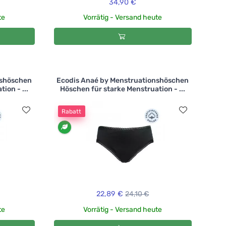
34,90 €
te
Vorrätig - Versand heute
nshöschen
Ecodis Anaé by Menstruationshöschen
ion - ...
Höschen für starke Menstruation - ...
Rabatt
22,89 €
24,10 €
te
Vorrätig - Versand heute