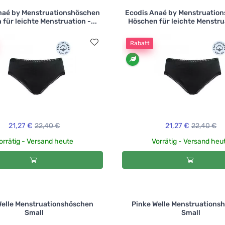
naé by Menstruationshöschen
Ecodis Anaé by Menstruatio
für leichte Menstruation -...
Höschen für leichte Menstrua
Rabatt
21,27 €
22,40 €
21,27 €
22,40 €
orrätig - Versand heute
Vorrätig - Versand heu
Welle Menstruationshöschen
Pinke Welle Menstruations
Small
Small