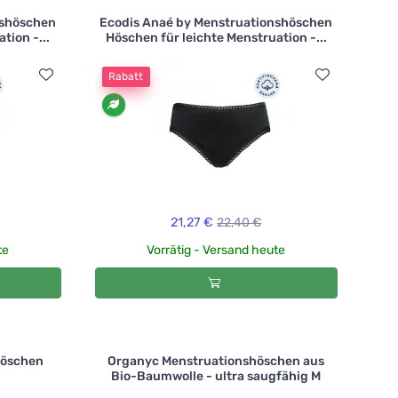
nshöschen
Ecodis Anaé by Menstruationshöschen
tion -...
Höschen für leichte Menstruation -...
Rabatt
21,27 €
22,40 €
te
Vorrätig - Versand heute
höschen
Organyc Menstruationshöschen aus
Bio-Baumwolle - ultra saugfähig M