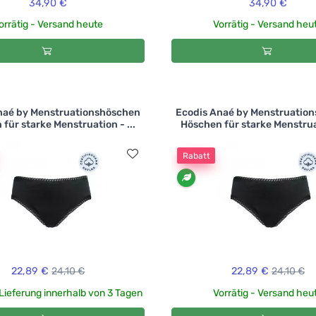
34,90 €
34,90 €
orrätig - Versand heute
Vorrätig - Versand heu
naé by Menstruationshöschen
Ecodis Anaé by Menstruatio
für starke Menstruation - ...
Höschen für starke Menstruat
Rabatt
22,89 €
24,10 €
22,89 €
24,10 €
 Lieferung innerhalb von 3 Tagen
Vorrätig - Versand heu