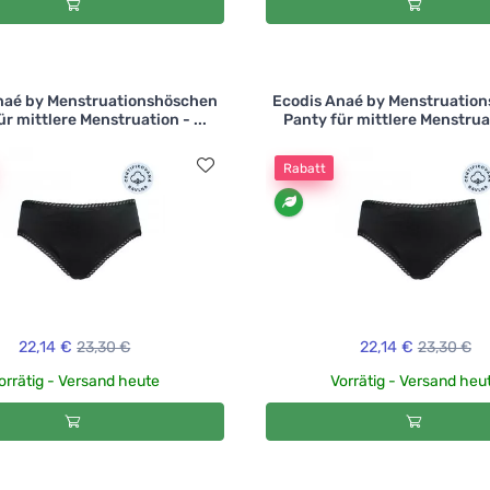
naé by Menstruationshöschen
Ecodis Anaé by Menstruatio
r mittlere Menstruation - ...
Panty für mittlere Menstruat
Rabatt
22,14 €
23,30 €
22,14 €
23,30 €
orrätig - Versand heute
Vorrätig - Versand heu