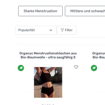
Spitzenhöschen oder bequemen Höschen mit hoher Tai
dem Gebrauch waschen Sie sie mit der Hand in kalte
Starke Menstruation
Mittlere und schwac
Filter
Organyc Menstruationshöschen aus
Organyc
Bio-Baumwolle - ultra saugfähig S
Bio-Bau