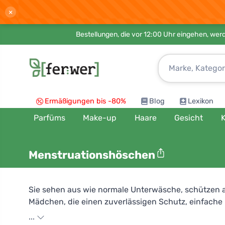
×
Bestellungen, die vor 12:00 Uhr eingehen, werd
Ermäßigungen bis -80%
Blog
Lexikon
Parfüms
Make-up
Haare
Gesicht
K
Menstruationshöschen
Sie sehen aus wie normale Unterwäsche, schützen a
Mädchen, die einen zuverlässigen Schutz, einfache
schwarze Slips mit hoher Taille. Bei Ferwer finden 
...