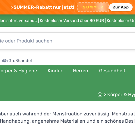
⚡
SUMMER-Rabatt nur jetzt!
SUMMER
Zur App
en sofort versandt. |
Kostenloser Versand über 80 EUR
| Kostenloser 
Großhandel
örper & Hygiene
Kinder
Herren
Gesundheit
>
Körper & Hy
ber auch während der Menstruation zuverlässig. Menstruatio
 Handhabung, angenehme Materialien und ein schönes Desig
Sie eine breite Palette von Schnitten und Farben. Sie könne