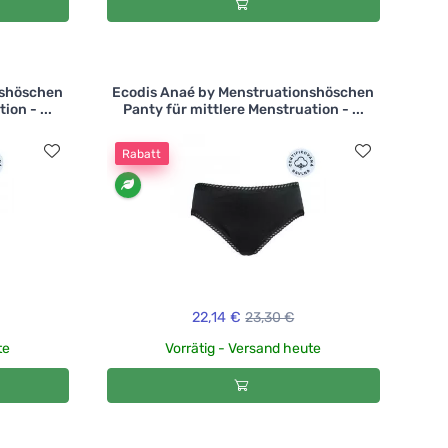
nshöschen
Ecodis Anaé by Menstruationshöschen
ion - ...
Panty für mittlere Menstruation - ...
Rabatt
22,14 €
23,30 €
te
Vorrätig - Versand heute