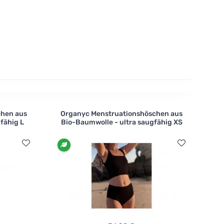
ie Pflege der Höschen ist immer die gleiche - nach
e und lassen sie frei trocknen.
chen aus
Organyc Menstruationshöschen aus
fähig L
Bio-Baumwolle - ultra saugfähig XS