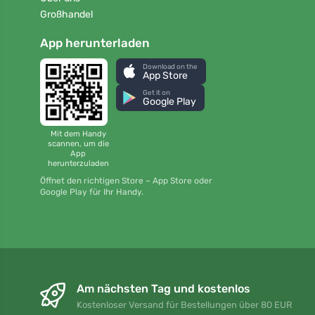
Großhandel
App herunterladen
Download on the
App Store
Get it on
Google Play
Mit dem Handy
scannen, um die
App
herunterzuladen
Öffnet den richtigen Store – App Store oder
Google Play für Ihr Handy.
Am nächsten Tag und kostenlos
Kostenloser Versand für Bestellungen über 80 EUR