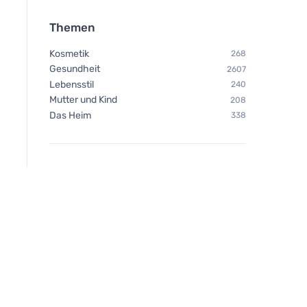
Themen
Kosmetik
268
Gesundheit
2607
Lebensstil
240
Mutter und Kind
208
Das Heim
338
Bombus Raw energy
Orange&cocoa beans 50g