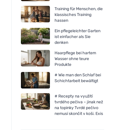
Training für Menschen, die
klassisches Training
hassen
Ein pflegeleichter Garten
ist einfacher als Sie
denken
Haarpflege bei hartem
Wasser ohne teure
Produkte
# Wie man den Schlaf bei
Schichtarbeit bewältigt
# Recepty na využití
tvrdého pečiva – jinak než
na topinky Tvrdé pečivo
nemusí skončit v koši. Exis