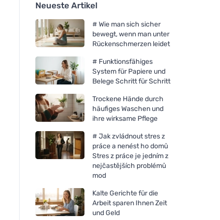
Neueste Artikel
# Wie man sich sicher
bewegt, wenn man unter
Rückenschmerzen leidet
# Funktionsfähiges
System für Papiere und
Belege Schritt für Schritt
Trockene Hände durch
häufiges Waschen und
ihre wirksame Pflege
# Jak zvládnout stres z
práce a nenést ho domů
Stres z práce je jedním z
nejčastějších problémů
mod
Kalte Gerichte für die
Arbeit sparen Ihnen Zeit
und Geld