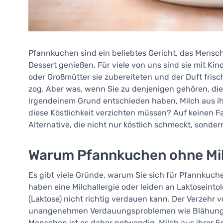
Pfannkuchen sind ein beliebtes Gericht, das Mensch
Dessert genießen. Für viele von uns sind sie mit K
oder Großmütter sie zubereiteten und der Duft fri
zog. Aber was, wenn Sie zu denjenigen gehören, die
irgendeinem Grund entschieden haben, Milch aus ih
diese Köstlichkeit verzichten müssen? Auf keinen F
Alternative, die nicht nur köstlich schmeckt, sonde
Warum Pfannkuchen ohne Mi
Es gibt viele Gründe, warum Sie sich für Pfannku
haben eine Milchallergie oder leiden an Laktoseinto
(Laktose) nicht richtig verdauen kann. Der Verzehr
unangenehmen Verdauungsproblemen wie Blähungen,
Menschen ist es daher notwendig, Milch aus ihrer E