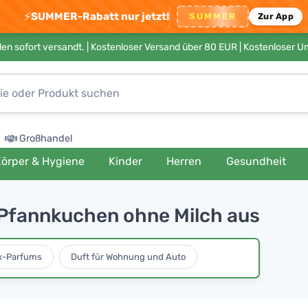
⚡
SUMMER-Rabatt nur jetzt!
SUMMER
Zur App
en sofort versandt. |
Kostenloser Versand über 80 EUR
| Kostenloser 
Großhandel
örper & Hygiene
Kinder
Herren
Gesundheit
r Pfannkuchen ohne Milch aus
x-Parfums
Duft für Wohnung und Auto