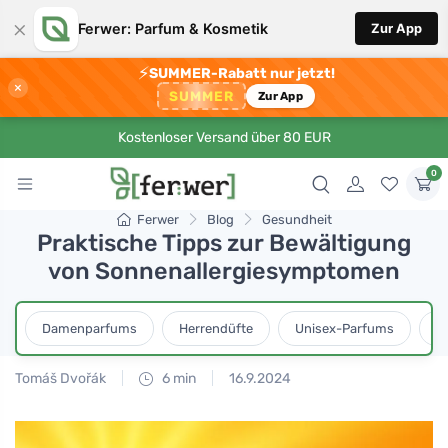
×
Ferwer: Parfum & Kosmetik
Zur App
⚡
SUMMER-Rabatt nur jetzt!
×
SUMMER
Zur App
Kostenloser Versand über 80 EUR
0
Ferwer
Blog
Gesundheit
Praktische Tipps zur Bewältigung
von Sonnenallergiesymptomen
Damenparfums
Herrendüfte
Unisex-Parfums
D
Tomáš Dvořák
6 min
16.9.2024