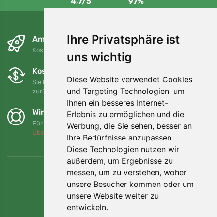
4,7/5
97%
Ihre Privatsphäre ist
Am nächsten Tag und kostenlos
Kostenloser Versand für Bestellungen über 80 EUR
uns wichtig
Kostenloser Umtausch und Rückgabe
Diese Website verwendet Cookies
Sie können Ihre Bestellung jederzeit innerhalb von 90 Tagen
und Targeting Technologien, um
zurückgeben oder umtauschen.
Ihnen ein besseres Internet-
Wir unterstützen Trees.org
Erlebnis zu ermöglichen und die
Für jede Bestellung pflanzen wir einen Baum! Mehr lesen
Werbung, die Sie sehen, besser an
Über uns
.
Ihre Bedürfnisse anzupassen.
Diese Technologien nutzen wir
außerdem, um Ergebnisse zu
messen, um zu verstehen, woher
unsere Besucher kommen oder um
unsere Website weiter zu
entwickeln.