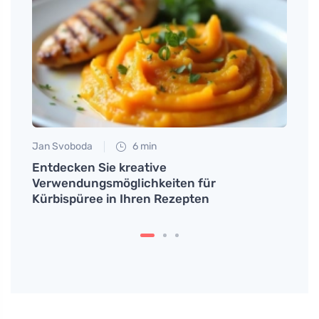
Jan Svoboda
6 min
Tomáš
dheit
Entdecken Sie kreative
Holun
Verwendungsmöglichkeiten für
für s
Kürbispüree in Ihren Rezepten