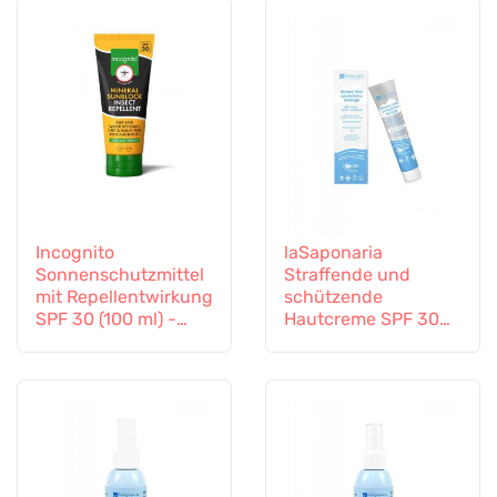
Incognito
laSaponaria
Sonnenschutzmittel
Straffende und
mit Repellentwirkung
schützende
SPF 30 (100 ml) -
Hautcreme SPF 30
auch für Kinder ab 6
BIO (40 ml)
Monaten geeignet