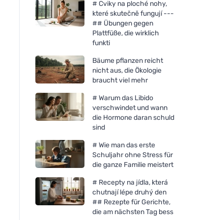
# Cviky na ploché nohy,
které skutečně fungují ---
## Übungen gegen
Plattfüße, die wirklich
funkti
Bäume pflanzen reicht
nicht aus, die Ökologie
braucht viel mehr
# Warum das Libido
verschwindet und wann
die Hormone daran schuld
sind
# Wie man das erste
Schuljahr ohne Stress für
die ganze Familie meistert
# Recepty na jídla, která
chutnají lépe druhý den
## Rezepte für Gerichte,
die am nächsten Tag bess