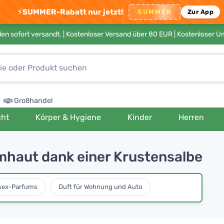
⚡
SUMMER-Rabatt nur jetzt!
SUMMER
Zur App
en sofort versandt. |
Kostenloser Versand über 80 EUR
| Kostenloser 
Großhandel
cht
Körper & Hygiene
Kinder
Herren
mhaut dank einer Krustensalbe
sex-Parfums
Duft für Wohnung und Auto