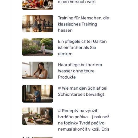
einen Versuch wert
Training für Menschen, die
klassisches Training
hassen
Ein pflegeleichter Garten
ist einfacher als Sie
denken
Haarpflege bei hartem
Wasser ohne teure
Produkte
# Wie man den Schlaf bei
Schichtarbeit bewältigt
# Recepty na využití
tvrdého pečiva – jinak než
na topinky Tvrdé pečivo
nemusí skončit v koši. Exis