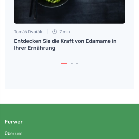
nachh
verg
Tomáš Dvořák
7 min
Entdecken Sie die Kraft von Edamame in
Ihrer Ernährung
Ferwer
Über uns