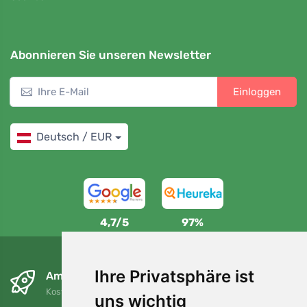
Abonnieren Sie unseren Newsletter
Einloggen
Deutsch / EUR
4,7/5
97%
Ihre Privatsphäre ist
Am nächsten Tag und kostenlos
Kostenloser Versand für Bestellungen über 80 EUR
uns wichtig