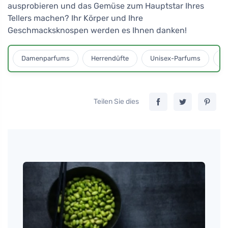
ausprobieren und das Gemüse zum Hauptstar Ihres
Tellers machen? Ihr Körper und Ihre
Geschmacksknospen werden es Ihnen danken!
Damenparfums
Herrendüfte
Unisex-Parfums
D
Teilen Sie dies
Martin
Topin