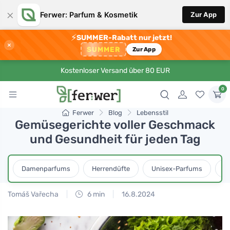
×
Ferwer: Parfum & Kosmetik
Zur App
⚡
SUMMER-Rabatt nur jetzt!
×
SUMMER
Zur App
Kostenloser Versand über 80 EUR
0
Ferwer
Blog
Lebensstil
Gemüsegerichte voller Geschmack
und Gesundheit für jeden Tag
Damenparfums
Herrendüfte
Unisex-Parfums
D
Tomáš Vařecha
6 min
16.8.2024