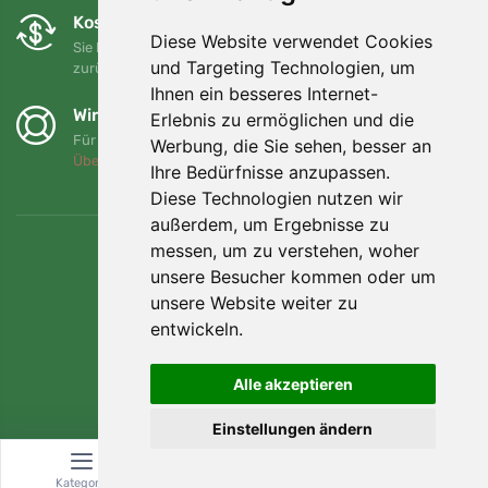
Kostenloser Umtausch und Rückgabe
Diese Website verwendet Cookies
Sie können Ihre Bestellung jederzeit innerhalb von 90 Tagen
und Targeting Technologien, um
zurückgeben oder umtauschen.
Ihnen ein besseres Internet-
Wir unterstützen Trees.org
Erlebnis zu ermöglichen und die
Für jede Bestellung pflanzen wir einen Baum! Mehr lesen
Werbung, die Sie sehen, besser an
Über uns
.
Ihre Bedürfnisse anzupassen.
Diese Technologien nutzen wir
außerdem, um Ergebnisse zu
messen, um zu verstehen, woher
unsere Besucher kommen oder um
unsere Website weiter zu
entwickeln.
Alle akzeptieren
Einstellungen ändern
© Topshelf s.r.o. Alle Rechte vorbehalten.
Kategorie
Suche
Warenkorb