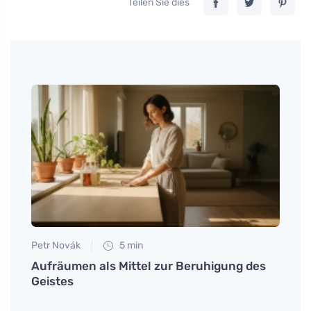
Teilen Sie dies
Petr Novák
5 min
Petr N
Aufräumen als Mittel zur Beruhigung des
Repa
Geistes
kaput
Gewis