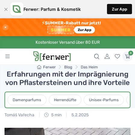
×
Ferwer: Parfum & Kosmetik
Zur App
⚡
SUMMER-Rabatt nur jetzt!
×
SUMMER
Zur App
Kostenloser Versand über 80 EUR
0
Ferwer
Blog
Das Heim
Erfahrungen mit der Imprägnierung
von Pflastersteinen und ihre Vorteile
Damenparfums
Herrendüfte
Unisex-Parfums
D
Tomáš Vařecha
5 min
5.2.2025