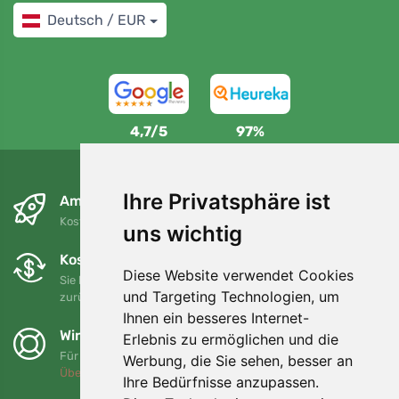
Deutsch / EUR
4,7/5
97%
Ihre Privatsphäre ist
Am nächsten Tag und kostenlos
Kostenloser Versand für Bestellungen über 80 EUR
uns wichtig
Kostenloser Umtausch und Rückgabe
Diese Website verwendet Cookies
Sie können Ihre Bestellung jederzeit innerhalb von 90 Tagen
und Targeting Technologien, um
zurückgeben oder umtauschen.
Ihnen ein besseres Internet-
Wir unterstützen Trees.org
Erlebnis zu ermöglichen und die
Für jede Bestellung pflanzen wir einen Baum! Mehr lesen
Werbung, die Sie sehen, besser an
Über uns
.
Ihre Bedürfnisse anzupassen.