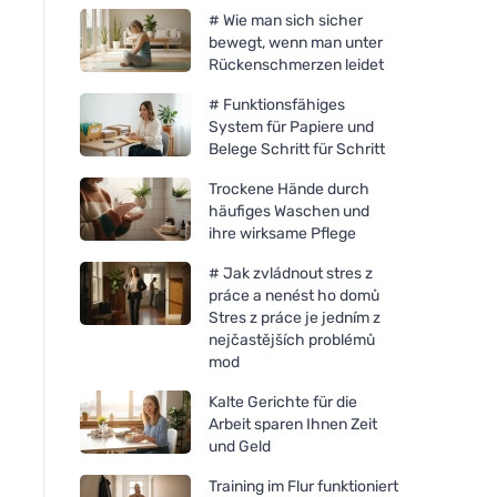
# Wie man sich sicher
bewegt, wenn man unter
Rückenschmerzen leidet
# Funktionsfähiges
System für Papiere und
Belege Schritt für Schritt
Trockene Hände durch
häufiges Waschen und
ihre wirksame Pflege
# Jak zvládnout stres z
práce a nenést ho domů
Stres z práce je jedním z
nejčastějších problémů
mod
Kalte Gerichte für die
Arbeit sparen Ihnen Zeit
und Geld
Training im Flur funktioniert