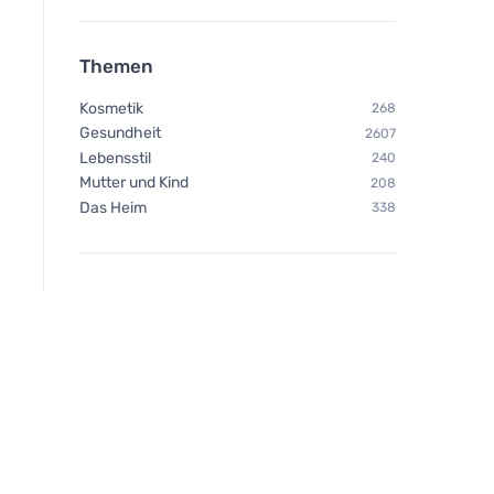
Themen
Kosmetik
268
Gesundheit
2607
Lebensstil
240
Mutter und Kind
208
Bombus Protein 30%
Das Heim
338
peanut&cocolate 50g