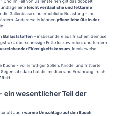
". Und im Fall von Gallensteinen gilt das doppelt.
Grundlage eine
leicht verdauliche und fettarme
ür die Gallenblase eine erhebliche Belastung – ihr
fördern. Andererseits können
pflanzliche Öle in der
in.
on
Ballaststoffen
– insbesondere aus frischem Gemüse,
gstrakt, überschüssige Fette loszuwerden, und fördern
usreichender Flüssigkeitskonsum
, idealerweise
e Küche – voller fettiger Soßen, Knödel und frittierter
Im Gegensatz dazu hat die mediterrane Ernährung, reich
ffekt.
in wesentlicher Teil der
ter oft auch
warme Umschläge auf den Bauch
,