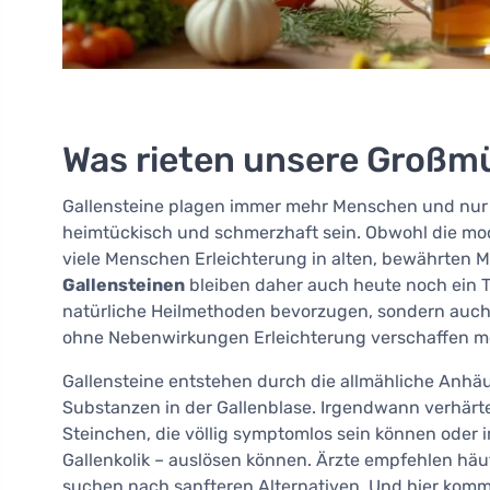
Was rieten unsere Großmü
Gallensteine plagen immer mehr Menschen und nur
heimtückisch und schmerzhaft sein. Obwohl die mo
viele Menschen Erleichterung in alten, bewährten 
Gallensteinen
bleiben daher auch heute noch ein Th
natürliche Heilmethoden bevorzugen, sondern auch d
ohne Nebenwirkungen Erleichterung verschaffen m
Gallensteine entstehen durch die allmähliche Anhä
Substanzen in der Gallenblase. Irgendwann verhärt
Steinchen, die völlig symptomlos sein können oder
Gallenkolik – auslösen können. Ärzte empfehlen häuf
suchen nach sanfteren Alternativen. Und hier komme