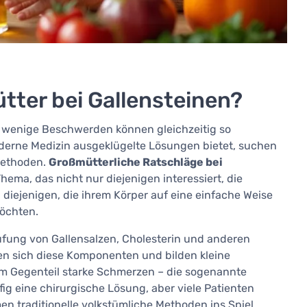
tter bei Gallensteinen?
 wenige Beschwerden können gleichzeitig so
derne Medizin ausgeklügelte Lösungen bietet, suchen
Methoden.
Großmütterliche Ratschläge bei
ema, das nicht nur diejenigen interessiert, die
iejenigen, die ihrem Körper auf eine einfache Weise
öchten.
ufung von Gallensalzen, Cholesterin und anderen
en sich diese Komponenten und bilden kleine
 im Gegenteil starke Schmerzen – die sogenannte
ig eine chirurgische Lösung, aber viele Patienten
n traditionelle volkstümliche Methoden ins Spiel.