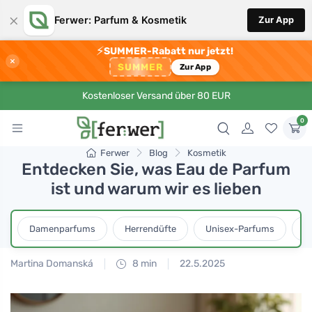
×
Ferwer: Parfum & Kosmetik
Zur App
⚡
SUMMER-Rabatt nur jetzt!
×
SUMMER
Zur App
Kostenloser Versand über 80 EUR
0
Ferwer
Blog
Kosmetik
Entdecken Sie, was Eau de Parfum
ist und warum wir es lieben
Damenparfums
Herrendüfte
Unisex-Parfums
D
Martina Domanská
8 min
22.5.2025