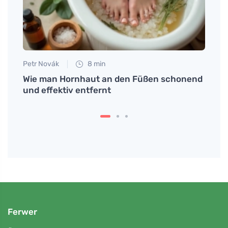
Petr Novák
8 min
Jan S
au de
Wie man Hornhaut an den Füßen schonend
Das W
und effektiv entfernt
Auswa
Ferwer