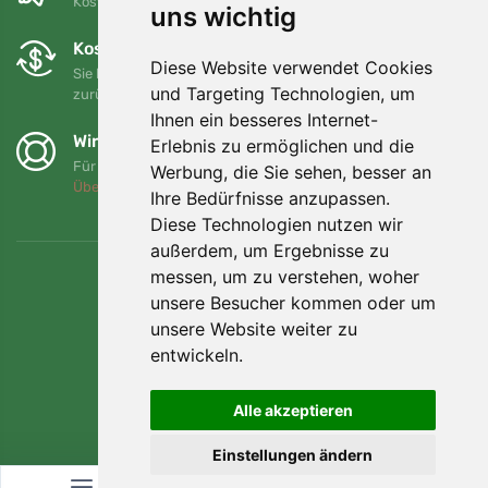
Kostenloser Versand für Bestellungen über 80 EUR
uns wichtig
Kostenloser Umtausch und Rückgabe
Diese Website verwendet Cookies
Sie können Ihre Bestellung jederzeit innerhalb von 90 Tagen
und Targeting Technologien, um
zurückgeben oder umtauschen.
Ihnen ein besseres Internet-
Wir unterstützen Trees.org
Erlebnis zu ermöglichen und die
Für jede Bestellung pflanzen wir einen Baum! Mehr lesen
Werbung, die Sie sehen, besser an
Über uns
.
Ihre Bedürfnisse anzupassen.
Diese Technologien nutzen wir
außerdem, um Ergebnisse zu
messen, um zu verstehen, woher
unsere Besucher kommen oder um
unsere Website weiter zu
entwickeln.
Alle akzeptieren
Einstellungen ändern