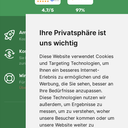
4,7/5
97%
Ihre Privatsphäre ist
Am nächsten Tag und kostenlos
Kostenloser Versand für Bestellungen über 80 EUR
uns wichtig
Kostenloser Umtausch und Rückgabe
Diese Website verwendet Cookies
Sie können Ihre Bestellung jederzeit innerhalb von 90 Tagen
und Targeting Technologien, um
zurückgeben oder umtauschen.
Ihnen ein besseres Internet-
Wir unterstützen Trees.org
Erlebnis zu ermöglichen und die
Für jede Bestellung pflanzen wir einen Baum! Mehr lesen
Werbung, die Sie sehen, besser an
Über uns
.
Ihre Bedürfnisse anzupassen.
Diese Technologien nutzen wir
außerdem, um Ergebnisse zu
messen, um zu verstehen, woher
unsere Besucher kommen oder um
unsere Website weiter zu