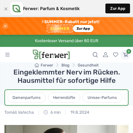
×
Ferwer: Parfum & Kosmetik
Zur App
⚡
SUMMER-Rabatt nur jetzt!
×
SUMMER
Zur App
Kostenloser Versand über 80 EUR
0
Ferwer
Blog
Gesundheit
Eingeklemmter Nerv im Rücken.
Hausmittel für sofortige Hilfe
Damenparfums
Herrendüfte
Unisex-Parfums
D
Tomáš Vařecha
6 min
19.8.2024