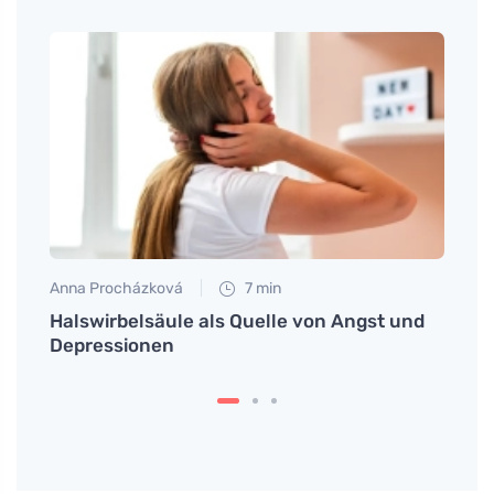
Anna Procházková
7 min
Eva No
Halswirbelsäule als Quelle von Angst und
Ein N
Depressionen
großa