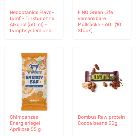
Neobotanics Flavo-
FINO Green Life
Lymf - Tinktur ohne
versenkbare
Alkohol (50 ml) -
Müllsäcke - 60 l (10
Lymphsystem und
Stück)
Gefäßsystem
Chimpanzee
Bombus Raw protein
Energieriegel
Cocoa beans 50g
Aprikose 55 g