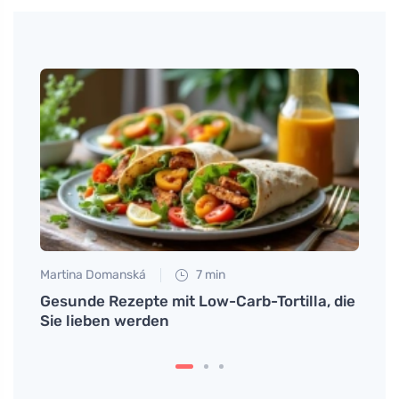
Martina Domanská
7 min
Tomáš
und
Gesunde Rezepte mit Low-Carb-Tortilla, die
Wie 
Sie lieben werden
verm