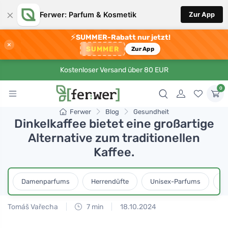
×
Ferwer: Parfum & Kosmetik
Zur App
⚡
SUMMER-Rabatt nur jetzt!
×
SUMMER
Zur App
Kostenloser Versand über 80 EUR
0
Ferwer
Blog
Gesundheit
Dinkelkaffee bietet eine großartige
Alternative zum traditionellen
Kaffee.
Damenparfums
Herrendüfte
Unisex-Parfums
D
Tomáš Vařecha
7 min
18.10.2024