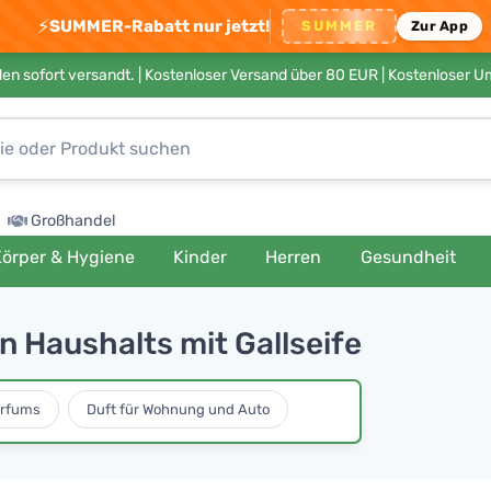
⚡
SUMMER-Rabatt nur jetzt!
SUMMER
Zur App
en sofort versandt. |
Kostenloser Versand über 80 EUR
| Kostenloser 
Großhandel
örper & Hygiene
Kinder
Herren
Gesundheit
 Haushalts mit Gallseife
arfums
Duft für Wohnung und Auto