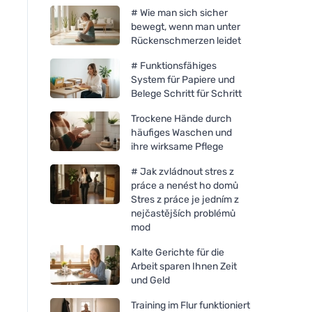
# Wie man sich sicher
bewegt, wenn man unter
Rückenschmerzen leidet
# Funktionsfähiges
System für Papiere und
Belege Schritt für Schritt
Trockene Hände durch
häufiges Waschen und
ihre wirksame Pflege
# Jak zvládnout stres z
práce a nenést ho domů
Stres z práce je jedním z
nejčastějších problémů
mod
Kalte Gerichte für die
Arbeit sparen Ihnen Zeit
und Geld
Training im Flur funktioniert