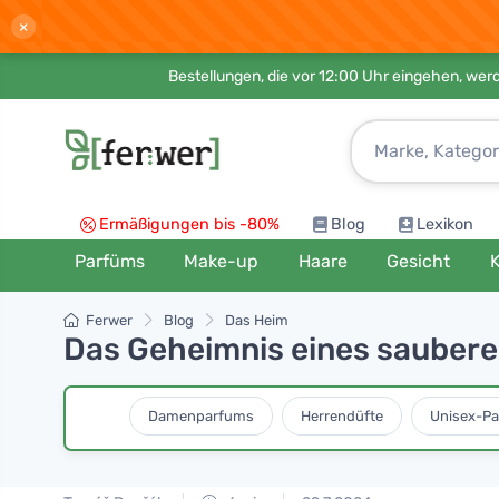
×
Bestellungen, die vor 12:00 Uhr eingehen, werd
Ermäßigungen bis -80%
Blog
Lexikon
Parfüms
Make-up
Haare
Gesicht
K
Ferwer
Blog
Das Heim
Das Geheimnis eines sauberen
Damenparfums
Herrendüfte
Unisex-P