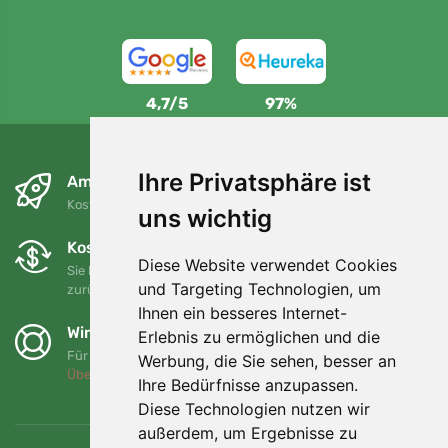
4,7/5
97%
Ihre Privatsphäre ist
Am nächsten Tag und kostenlos
Kostenloser Versand für Bestellungen über 80 EUR
uns wichtig
Kostenloser Umtausch und Rückgabe
Diese Website verwendet Cookies
Sie können Ihre Bestellung jederzeit innerhalb von 90 Tagen
und Targeting Technologien, um
zurückgeben oder umtauschen.
Ihnen ein besseres Internet-
Wir unterstützen Trees.org
Erlebnis zu ermöglichen und die
Für jede Bestellung pflanzen wir einen Baum! Mehr lesen
Werbung, die Sie sehen, besser an
Über uns
.
Ihre Bedürfnisse anzupassen.
Diese Technologien nutzen wir
außerdem, um Ergebnisse zu