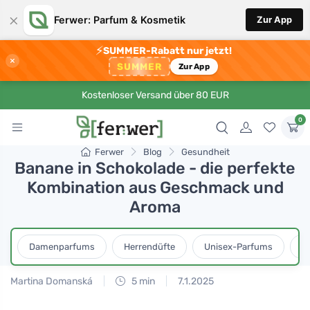
×
Ferwer: Parfum & Kosmetik
Zur App
⚡
SUMMER-Rabatt nur jetzt!
×
SUMMER
Zur App
Kostenloser Versand über 80 EUR
0
Ferwer
Blog
Gesundheit
Banane in Schokolade - die perfekte
Kombination aus Geschmack und
Aroma
Damenparfums
Herrendüfte
Unisex-Parfums
D
Martina Domanská
5 min
7.1.2025