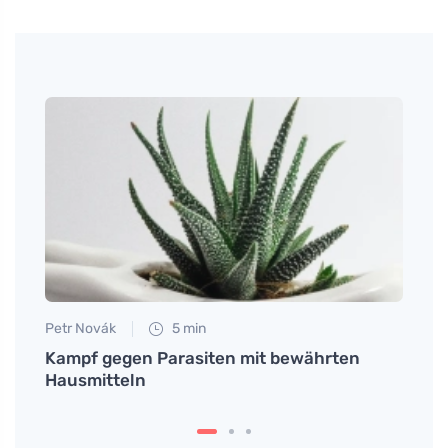
Petr Novák
5 min
Petr N
 ihrer
Kampf gegen Parasiten mit bewährten
Exoti
Hausmitteln
indis