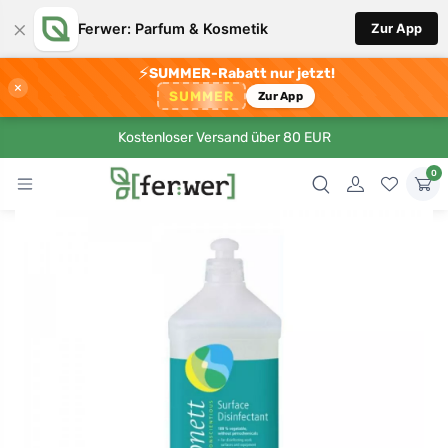
×
Ferwer: Parfum & Kosmetik
Zur App
⚡
SUMMER-Rabatt nur jetzt!
×
SUMMER
Zur App
Kostenloser Versand über 80 EUR
0