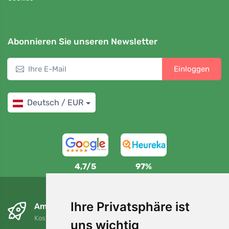
Abonnieren Sie unseren Newsletter
Einloggen
Deutsch / EUR
4,7/5
97%
Ihre Privatsphäre ist
Am nächsten Tag und kostenlos
Kostenloser Versand für Bestellungen über 80 EUR
uns wichtig