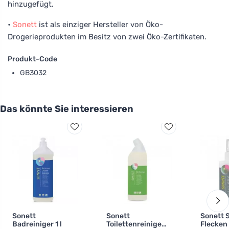
hinzugefügt.
•
Sonett
ist als einziger Hersteller von Öko-
Drogerieprodukten im Besitz von zwei Öko-Zertifikaten.
Produkt-Code
GB3032
Das könnte Sie interessieren
Sonett
Sonett
Sonett 
Badreiniger 1 l
Toilettenreiniger
Flecken