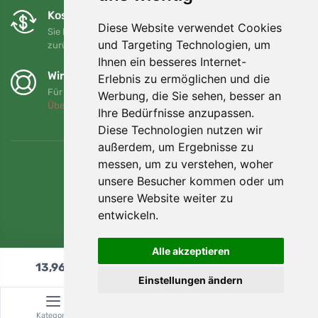
Kostenloser Umtausch und Rückgabe
Diese Website verwendet Cookies
Sie können Ihre Bestellung jederzeit innerhalb von 90 Tagen
und Targeting Technologien, um
zurückgeben oder umtauschen.
Ihnen ein besseres Internet-
Wir unterstützen Trees.org
Erlebnis zu ermöglichen und die
Für jede Bestellung pflanzen wir einen Baum! Mehr lesen
Werbung, die Sie sehen, besser an
Über uns
.
Ihre Bedürfnisse anzupassen.
Diese Technologien nutzen wir
außerdem, um Ergebnisse zu
messen, um zu verstehen, woher
unsere Besucher kommen oder um
unsere Website weiter zu
entwickeln.
Alle akzeptieren
13,96
€
In den Warenkorb
Einstellungen ändern
© Topshelf s.r.o. Alle Rechte vorbehalten.
Kategorie
Suche
Warenkorb