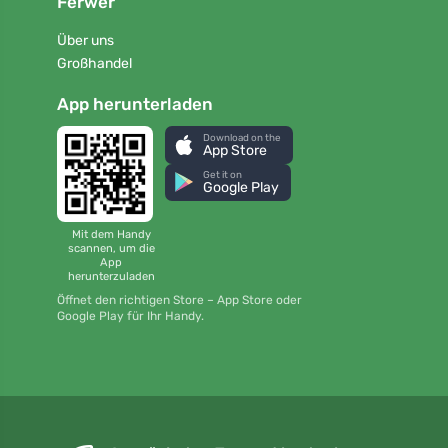
Ferwer
Über uns
Großhandel
App herunterladen
Download on the
App Store
Get it on
Google Play
Mit dem Handy
scannen, um die
App
herunterzuladen
Öffnet den richtigen Store – App Store oder
Google Play für Ihr Handy.