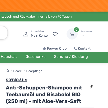
Umtausch und Rückgabe innerhalb von 90 Tagen
0
Anmelden
Warenkorb
Mein Konto
Ferwer Club
Kontakt
Haushalt
Geschenke
Schuhe / Kleidung
/
Haare
/
Haarpflege
SO’BiO étic
Anti-Schuppen-Shampoo mit
Teebaumöl und Bisabolol BIO
(250 ml) - mit Aloe-Vera-Saft