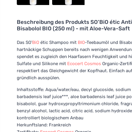
Beschreibung des Produkts
SO’BiO étic An
Bisabolol BIO (250 ml) - mit Aloe-Vera-Saft
Das SO’
BiO
étic Shampoo mit
BIO
-Teebaumöl und Bisabol
hartnäckige Schuppen bereits nach wenigen Anwendunge
spendet es zugleich den Haarfasern Feuchtigkeit und hi
Sulfate und Silikone mit
Ecocert
Cosmos
Organic-Zertif
respektiert das Gleichgewicht der Kopfhaut. Einfach au
gründlich ausspülen.
Inhaltsstoffe: Aqua/water/eau, decyl glucoside, sodium
barbadensis leaf juice***, aloe barbadensis leaf juice po
bisabolol, guar hydroxypropyltrimonium chloride, fragr
benzyl alcohol, lactic acid, citric acid, sodium hydroxide
kontrolliert biologischem Anbau
Herkunftsland: Frankreich