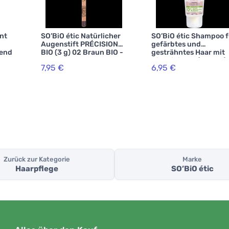
nt
SO’BiO étic Natürlicher
SO’BiO étic Shampoo f
Augenstift PRÉCISION
gefärbtes und
dend
BIO (3 g) 02 Braun BIO -
gesträhntes Haar mit
betont Ihre Augen
Bio-Hibiskus (250 ml) 
7,95 €
6,95 €
 ml)
bewahrt die Farbbrill
iche
Zurück zur Kategorie
Marke
Haarpflege
SO’BiO étic