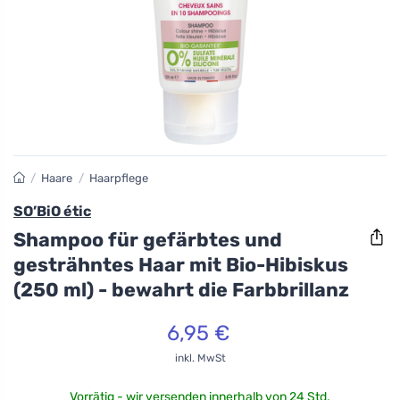
/
Haare
/
Haarpflege
SO’BiO étic
Shampoo für gefärbtes und
gesträhntes Haar mit Bio-Hibiskus
(250 ml) - bewahrt die Farbbrillanz
6,95 €
inkl. MwSt
Vorrätig - wir versenden innerhalb von 24 Std.