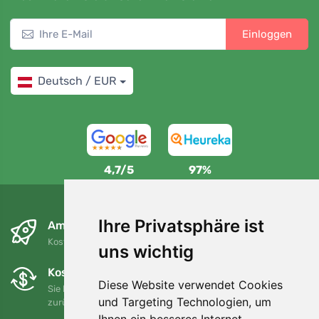
Einloggen
Deutsch / EUR
4,7/5
97%
Ihre Privatsphäre ist
Am nächsten Tag und kostenlos
Kostenloser Versand für Bestellungen über 80 EUR
uns wichtig
Kostenloser Umtausch und Rückgabe
Diese Website verwendet Cookies
Sie können Ihre Bestellung jederzeit innerhalb von 90 Tagen
und Targeting Technologien, um
zurückgeben oder umtauschen.