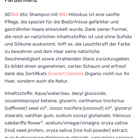
SO’
BiO
étic Shampoo mit
BIO
-Hibiskus ist eine sanfte
Pflege, die speziell für die Bedürfnisse gefärbter und
gesträhnter Haare entwickelt wurde. Dank seiner Formel,
die reich an natürlichen Inhaltsstoffen ist und ohne Sulfate
und Silikone auskommt, hilft es, die Leuchtkraft der Farbe
zu bewahren und dem Haar seine natürliche
Geschmeidigkeit sowie strahlenden Glanz zurückzugeben.
Es bildet einen angenehmen, zarten Schaum und erfreut
dank des Zertifikats
Ecocert
Cosmos
Organic nicht nur Ihr
Haar, sondern auch die Natur.
Inhaltsstoffe: Aqua/water/eau, decyl glucoside,
cocamidopropyl betaine, glycerin, carthamus tinctorius
(safflower) seed oil*, cocos nucifera (coconut) oil*, glyceryl
stearate, xanthan gum, sodium cocoyl glutamate, hibiscus
sabdariffa flower*, acetum/vinegar/vinaigre: oryza sativa
(rice) seed protein, oryza sativa (rice hull powder) extract,
guar hydroxypropyltrimonium chloride, caesalpinia spinosa