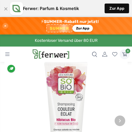
×
Ferwer: Parfum & Kosmetik
Zur App
⚡
SUMMER-Rabatt nur jetzt!
×
SUMMER
Zur App
Kostenloser Versand über 80 EUR
0
›