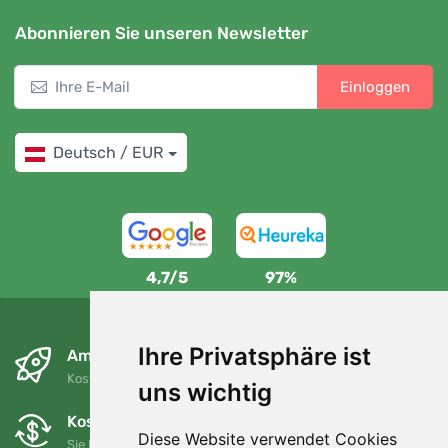
Abonnieren Sie unseren Newsletter
Einloggen
Deutsch / EUR
4,7/5
97%
Ihre Privatsphäre ist
Am nächsten Tag und kostenlos
Kostenloser Versand für Bestellungen über 80 EUR
uns wichtig
Kostenloser Umtausch und Rückgabe
Diese Website verwendet Cookies
Sie können Ihre Bestellung jederzeit innerhalb von 90 Tagen