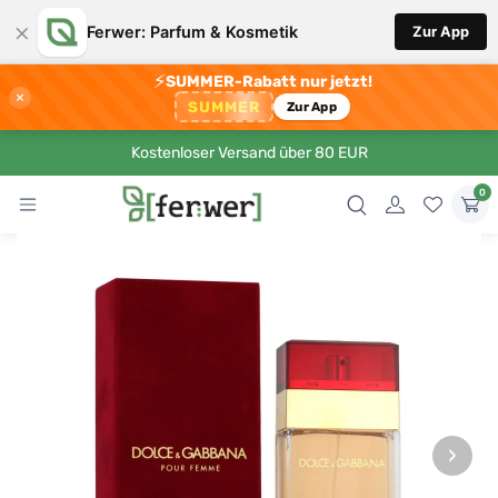
×
Ferwer: Parfum & Kosmetik
Zur App
⚡
SUMMER-Rabatt nur jetzt!
×
SUMMER
Zur App
Kostenloser Versand über 80 EUR
0
›