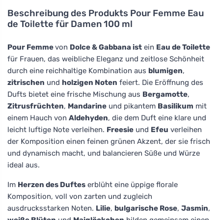
Beschreibung des Produkts
Pour Femme Eau
de Toilette für Damen 100 ml
Pour Femme
von
Dolce & Gabbana ist
ein
Eau de Toilette
für Frauen, das weibliche Eleganz und zeitlose Schönheit
durch eine reichhaltige Kombination aus
blumigen
,
zitrischen
und
holzigen Noten
feiert. Die Eröffnung des
Dufts bietet eine frische Mischung aus
Bergamotte
,
Zitrusfrüchten
,
Mandarine
und pikantem
Basilikum
mit
einem Hauch von
Aldehyden
, die dem Duft eine klare und
leicht luftige Note verleihen.
Freesie
und
Efeu
verleihen
der Komposition einen feinen grünen Akzent, der sie frisch
und dynamisch macht, und balancieren Süße und Würze
ideal aus.
Im
Herzen des Duftes
erblüht eine üppige florale
Komposition, voll von zarten und zugleich
ausdrucksstarken Noten.
Lilie
,
bulgarische Rose
,
Jasmin
,
weiße Blüten
und
Maiglöckchen
bilden gemeinsam einen