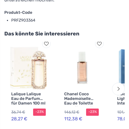
Produkt-Code
PRFZ903364
Das könnte Sie interessieren
Lalique Lalique
Chanel Coco
Dolce
Eau de Parfum
Mademoiselle
Light
für Damen 100 ml
Eau de Toilette
Inten
Nachfüllung für
Parfu
36,74 €
146,12 €
101,49
-23%
-23%
Damen
Damen
28,27 €
112,38 €
78,07