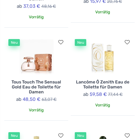
ab
15,97 €
20,76 €
ab
37,03 €
48,16 €
Vorrätig
Vorrätig
Neu
Neu
Tous Touch The Sensual
Lancôme Ô Zenith Eau de
Gold Eau de Toilette für
Toilette für Damen
Damen
ab
59,58 €
77,44 €
ab
48,50 €
63,07 €
Vorrätig
Vorrätig
Neu
Neu