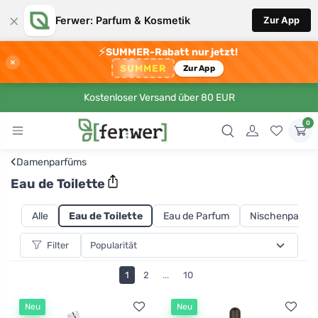
×
Ferwer: Parfum & Kosmetik
Zur App
⚡
SUMMER-Rabatt nur jetzt!
×
SUMMER
Zur App
Kostenloser Versand über 80 EUR
0
‹
Damenparfüms
Eau de Toilette
Alle
Eau de Toilette
Eau de Parfum
Nischenparfu
Filter
1
2
...
10
Neu
Neu