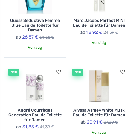
Guess Seductive Femme
Marc Jacobs Perfect MINI
Blue Eau de Toilette für
Eau de Toilette für Damen
Damen
ab
18,92 €
24,59 €
ab
26,57 €
34,56 €
Vorrätig
Vorrätig
Neu
Neu
André Courrèges
Alyssa Ashley White Musk
Generation Eau de Toilette
Eau de Toilette für Damen
für Damen
ab
20,91 €
27,20 €
ab
31,85 €
41,38 €
Vorrätig