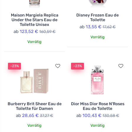
Maison Margiela Replica
Disney Frozen Eau de
Under the Stars Eau de
Toilette
Toilette Unisex
ab
13,55 €
17,62 €
ab
123,52 €
160,59 €
Vorrätig
Vorrätig
-23%
-23%
Burberry Brit Sheer Eau de
Dior Miss Dior Rose N'Roses
Toilette für Damen
Eau de Toilette
ab
28,65 €
ab
100,43 €
37,27 €
130,58 €
Vorrätig
Vorrätig