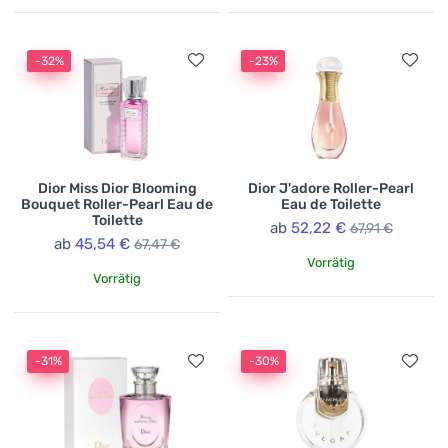
-32%
-23%
Dior Miss Dior Blooming
Dior J'adore Roller-Pearl
Bouquet Roller-Pearl Eau de
Eau de Toilette
Toilette
ab
52,22 €
67,91 €
ab
45,54 €
67,47 €
Vorrätig
Vorrätig
-31%
-30%