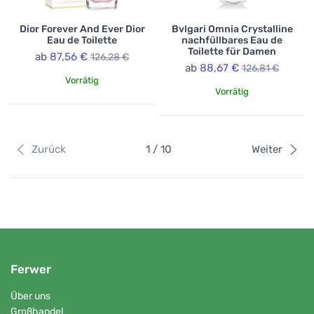
Dior Forever And Ever Dior
Bvlgari Omnia Crystalline
Eau de Toilette
nachfüllbares Eau de
Toilette für Damen
ab
87,56 €
126,28 €
ab
88,67 €
126,81 €
Vorrätig
Vorrätig
Zurück
1 / 10
Weiter
Ferwer
Über uns
Großhandel