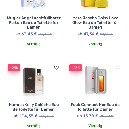
Mugler Angel nachfüllbarer
Marc Jacobs Daisy Love
Flakon Eau de Toilette für
Glow Eau de Toilette für
Damen
Damen
ab
63,45 €
ab
47,34 €
82,47 €
61,52 €
Vorrätig
Vorrätig
-23%
-23%
Hermes Kelly Caléche Eau
Fcuk Connect Her Eau de
de Toilette für Damen
Toilette für Damen
ab
104,35 €
ab
15,78 €
135,67 €
20,52 €
Vorrätig
Vorrätig