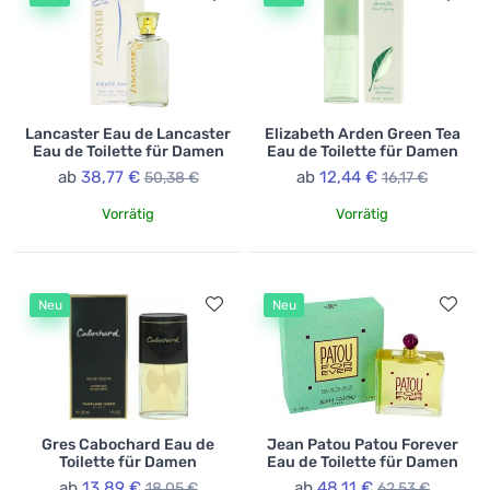
Lancaster Eau de Lancaster
Elizabeth Arden Green Tea
Eau de Toilette für Damen
Eau de Toilette für Damen
ab
38,77 €
ab
12,44 €
50,38 €
16,17 €
Vorrätig
Vorrätig
Neu
Neu
Gres Cabochard Eau de
Jean Patou Patou Forever
Toilette für Damen
Eau de Toilette für Damen
ab
13,89 €
ab
48,11 €
18,05 €
62,53 €