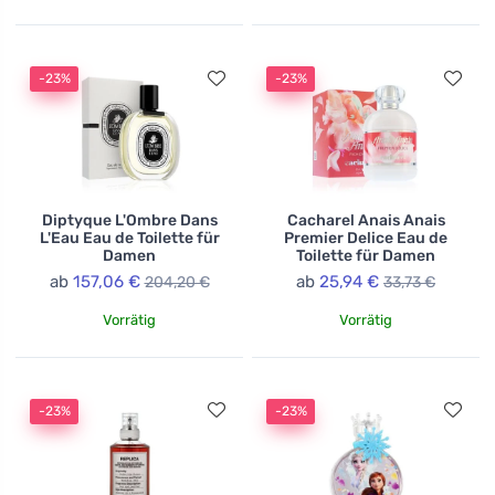
-23%
-23%
Diptyque L'Ombre Dans
Cacharel Anais Anais
L'Eau Eau de Toilette für
Premier Delice Eau de
Damen
Toilette für Damen
ab
157,06 €
ab
25,94 €
204,20 €
33,73 €
Vorrätig
Vorrätig
-23%
-23%