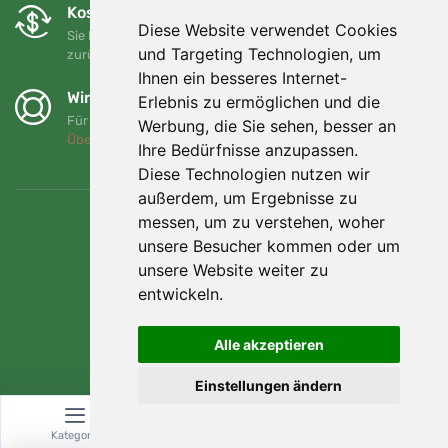
Kostenloser Umtausch und Rückgabe
Diese Website verwendet Cookies
Sie können Ihre Bestellung jederzeit innerhalb von 90 Tagen
und Targeting Technologien, um
zurückgeben oder umtauschen.
Ihnen ein besseres Internet-
Wir unterstützen Trees.org
Erlebnis zu ermöglichen und die
Für jede Bestellung pflanzen wir einen Baum! Mehr lesen
Werbung, die Sie sehen, besser an
Über uns
.
Ihre Bedürfnisse anzupassen.
Diese Technologien nutzen wir
außerdem, um Ergebnisse zu
messen, um zu verstehen, woher
unsere Besucher kommen oder um
unsere Website weiter zu
entwickeln.
Alle akzeptieren
Einstellungen ändern
© Topshelf s.r.o. Alle Rechte vorbehalten.
Kategorie
Suche
Warenkorb