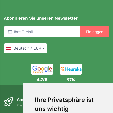
Abonnieren Sie unseren Newsletter
Einloggen
Deutsch / EUR
4,7/5
97%
Ihre Privatsphäre ist
Am nächsten Tag und kostenlos
Kostenloser Versand für Bestellungen über 80 EUR
uns wichtig