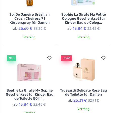
Sol De Janeiro Brazilian
Sophie La Girafe Ma Petite
Crush Cheirosa 71
Cologne Geschenkset für
Körperspray für Damen
Kinder Eau de Colog...
ab
25,60 €
ab
13,84 €
33,30 €
22,45 €
Vorrätig
Vorrätig
Neu
-23%
Sophie La Girafe My Sophie
Trussardi Delicate Rose Eau
Geschenkset für Kinder Eau
de Toilette für Damen
de Toilette 50 m...
ab
25,31 €
32,91 €
ab
13,84 €
22,45 €
Vorrätig
Vorrätig