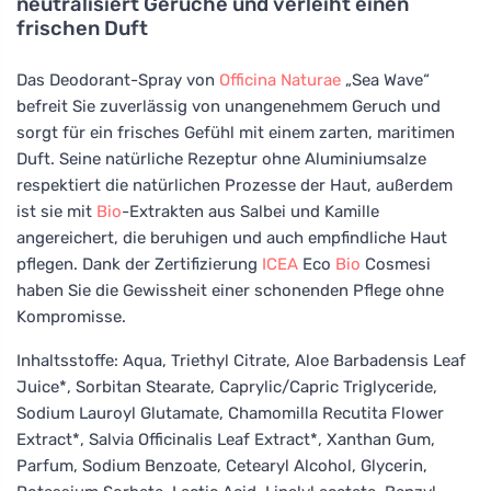
neutralisiert Gerüche und verleiht einen
frischen Duft
Das Deodorant-Spray von
Officina Naturae
„Sea Wave“
befreit Sie zuverlässig von unangenehmem Geruch und
sorgt für ein frisches Gefühl mit einem zarten, maritimen
Duft. Seine natürliche Rezeptur ohne Aluminiumsalze
respektiert die natürlichen Prozesse der Haut, außerdem
ist sie mit
Bio
-Extrakten aus Salbei und Kamille
angereichert, die beruhigen und auch empfindliche Haut
pflegen. Dank der Zertifizierung
ICEA
Eco
Bio
Cosmesi
haben Sie die Gewissheit einer schonenden Pflege ohne
Kompromisse.
Inhaltsstoffe: Aqua, Triethyl Citrate, Aloe Barbadensis Leaf
Juice*, Sorbitan Stearate, Caprylic/Capric Triglyceride,
Sodium Lauroyl Glutamate, Chamomilla Recutita Flower
Extract*, Salvia Officinalis Leaf Extract*, Xanthan Gum,
Parfum, Sodium Benzoate, Cetearyl Alcohol, Glycerin,