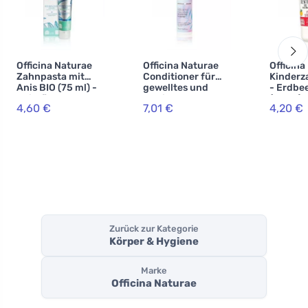
Officina Naturae
Officina Naturae
Officina
Zahnpasta mit
Conditioner für
Kinderz
Anis BIO (75 ml) -
gewelltes und
- Erdbe
Heilpflanzenkom
lockiges Haar BIO
(75 ml) 
4,60 €
7,01 €
4,20 €
bination
(150 ml)
fluoridf
Zurück zur Kategorie
Körper & Hygiene
Marke
Officina Naturae