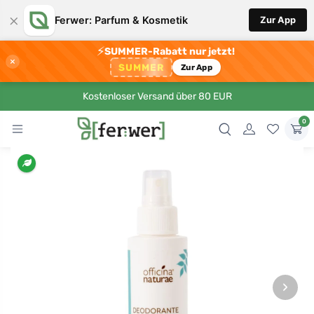
×
Ferwer: Parfum & Kosmetik
Zur App
⚡
SUMMER-Rabatt nur jetzt!
×
SUMMER
Zur App
Kostenloser Versand über 80 EUR
0
›