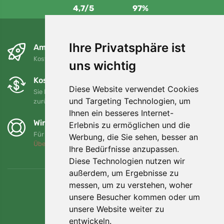
4,7/5
97%
Ihre Privatsphäre ist
Am nächsten Tag und kostenlos
Kostenloser Versand für Bestellungen über 80 EUR
uns wichtig
Kostenloser Umtausch und Rückgabe
Diese Website verwendet Cookies
Sie können Ihre Bestellung jederzeit innerhalb von 90 Tagen
und Targeting Technologien, um
zurückgeben oder umtauschen.
Ihnen ein besseres Internet-
Wir unterstützen Trees.org
Erlebnis zu ermöglichen und die
Für jede Bestellung pflanzen wir einen Baum! Mehr lesen
Werbung, die Sie sehen, besser an
Über uns
.
Ihre Bedürfnisse anzupassen.
Diese Technologien nutzen wir
außerdem, um Ergebnisse zu
messen, um zu verstehen, woher
unsere Besucher kommen oder um
unsere Website weiter zu
entwickeln.