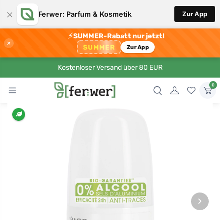
×
Ferwer: Parfum & Kosmetik
Zur App
⚡
SUMMER-Rabatt nur jetzt!
×
SUMMER
Zur App
Kostenloser Versand über 80 EUR
0
›