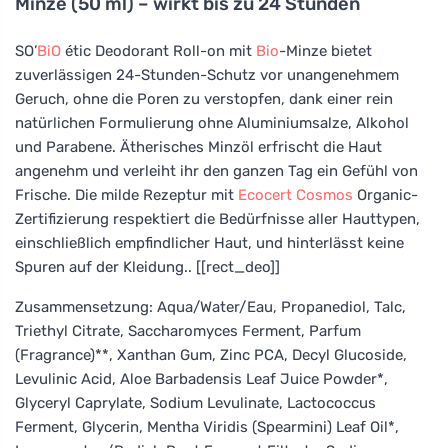
Minze (50 ml) – wirkt bis zu 24 Stunden
SO’
BiO
étic Deodorant Roll-on mit
Bio
-Minze bietet
zuverlässigen 24-Stunden-Schutz vor unangenehmem
Geruch, ohne die Poren zu verstopfen, dank einer rein
natürlichen Formulierung ohne Aluminiumsalze, Alkohol
und Parabene. Ätherisches Minzöl erfrischt die Haut
angenehm und verleiht ihr den ganzen Tag ein Gefühl von
Frische. Die milde Rezeptur mit
Ecocert
Cosmos
Organic-
Zertifizierung respektiert die Bedürfnisse aller Hauttypen,
einschließlich empfindlicher Haut, und hinterlässt keine
Spuren auf der Kleidung.. [[rect_deo]]
Zusammensetzung: Aqua/Water/Eau, Propanediol, Talc,
Triethyl Citrate, Saccharomyces Ferment, Parfum
(Fragrance)**, Xanthan Gum, Zinc PCA, Decyl Glucoside,
Levulinic Acid, Aloe Barbadensis Leaf Juice Powder*,
Glyceryl Caprylate, Sodium Levulinate, Lactococcus
Ferment, Glycerin, Mentha Viridis (Spearmini) Leaf Oil*,