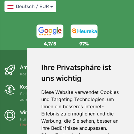
Deutsch / EUR
4,7/5
97%
Ihre Privatsphäre ist
Am nächsten Tag und kostenlos
Kostenloser Versand für Bestellungen über 80 EUR
uns wichtig
Kostenloser Umtausch und Rückgabe
Diese Website verwendet Cookies
Sie können Ihre Bestellung jederzeit innerhalb von 90 Tagen
und Targeting Technologien, um
zurückgeben oder umtauschen.
Ihnen ein besseres Internet-
Wir unterstützen Trees.org
Erlebnis zu ermöglichen und die
Für jede Bestellung pflanzen wir einen Baum! Mehr lesen
Werbung, die Sie sehen, besser an
Über uns
.
Ihre Bedürfnisse anzupassen.