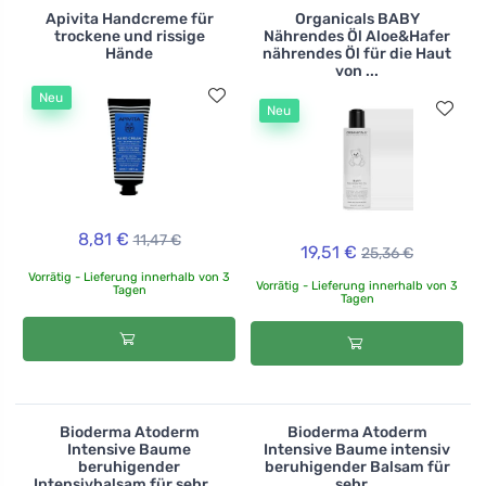
Apivita Handcreme für
Organicals BABY
trockene und rissige
Nährendes Öl Aloe&Hafer
Hände
nährendes Öl für die Haut
von ...
Neu
Neu
8,81 €
11,47 €
19,51 €
25,36 €
Vorrätig - Lieferung innerhalb von 3
Vorrätig - Lieferung innerhalb von 3
Tagen
Tagen
Bioderma Atoderm
Bioderma Atoderm
Intensive Baume
Intensive Baume intensiv
beruhigender
beruhigender Balsam für
Intensivbalsam für sehr ...
sehr...