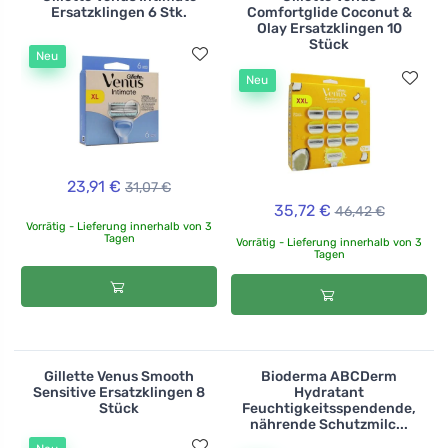
Ersatzklingen 6 Stk.
Comfortglide Coconut &
Olay Ersatzklingen 10
Stück
Neu
Neu
23,91 €
31,07 €
35,72 €
46,42 €
Vorrätig - Lieferung innerhalb von 3
Tagen
Vorrätig - Lieferung innerhalb von 3
Tagen
Gillette Venus Smooth
Bioderma ABCDerm
Sensitive Ersatzklingen 8
Hydratant
Stück
Feuchtigkeitsspendende,
nährende Schutzmilc...