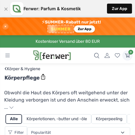
×
Ferwer: Parfum & Kosmetik
Zur App
⚡
SUMMER-Rabatt nur jetzt!
×
SUMMER
Zur App
Kostenloser Versand über 80 EUR
0
‹
Körper & Hygiene
Körperpflege
Obwohl die Haut des Körpers oft weitgehend unter der
Kleidung verborgen ist und den Anschein erweckt, sich
vor der rauen Umgebung zu verstecken, ist das
...
Gegenteil der Fall. Wechselnde Temperaturen, Wind
Alle
Körperlotionen, -butter und -öle
Körperpeeling
H
oder das ständige Berühren verschiedener Materialien
belasten die Haut und müssen daher richtig gepflegt
Filter