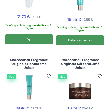
13,70 €
17,81 €
15,05 €
19,55 €
Vorrätig - Lieferung innerhalb von 3
Vorrätig - Lieferung innerhalb von 3
Tagen
Tagen
Details anzeigen
Moroccanoil Fragrance
Moroccanoil Fragrance
Originale Handcreme
Originale Körpersoufflé
Unisex
Unisex
Neu
Neu
19,80 €
30,73 €
25,75 €
39,98 €