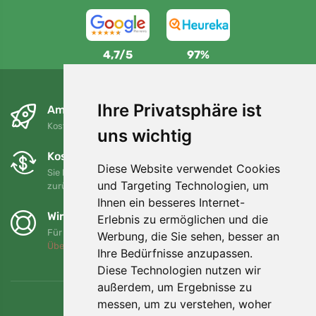
4,7/5
97%
Ihre Privatsphäre ist
Am nächsten Tag und kostenlos
Kostenloser Versand für Bestellungen über 80 EUR
uns wichtig
Kostenloser Umtausch und Rückgabe
Diese Website verwendet Cookies
Sie können Ihre Bestellung jederzeit innerhalb von 90 Tagen
und Targeting Technologien, um
zurückgeben oder umtauschen.
Ihnen ein besseres Internet-
Wir unterstützen Trees.org
Erlebnis zu ermöglichen und die
Für jede Bestellung pflanzen wir einen Baum! Mehr lesen
Werbung, die Sie sehen, besser an
Über uns
.
Ihre Bedürfnisse anzupassen.
Diese Technologien nutzen wir
außerdem, um Ergebnisse zu
messen, um zu verstehen, woher