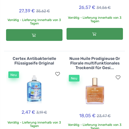
26,57 €
34,56 €
27,39 €
35,62 €
Vorrätig - Lieferung innerhalb von 3
Vorrätig - Lieferung innerhalb von 3
Tagen
Tagen
Certex Antibakterielle
Nuxe Huile Prodigieuse Or
Flüssigseife Original
Florale multifunktionales
Trockenöl für Gesi...
Neu
Neu
2,47 €
3,19 €
18,05 €
23,47 €
Vorrätig - Lieferung innerhalb von 3
Vorrätig - Lieferung innerhalb von 3
Tagen
Tagen