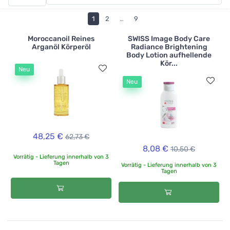
werden. Körperpflegeprodukte, von denen Sie bei
Ferwer ein ganzes Sortiment finden, werden zu Ihren
1
2
…
9
Helfern bei der täglichen Pflege. Alle sind natürlichen
Ursprungs, gesundheits- und umweltfreundlich und
Moroccanoil Reines
SWISS Image Body Care
Arganöl Körperöl
Radiance Brightening
werden nicht an Tieren getestet.
Body Lotion aufhellende
Kör...
Neu
Neu
48,25 €
62,73 €
8,08 €
10,50 €
Vorrätig - Lieferung innerhalb von 3
Tagen
Vorrätig - Lieferung innerhalb von 3
Tagen