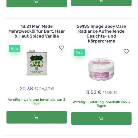
18.21 Man Made
SWISS Image Body Care
Mehrzwecköl für Bart, Haar
Radiance Aufhellende
& Haut Spiced Vanilla
Gesichts- und
Körpercreme
Neu
Neu
20,38 €
26,47 €
8,52 €
11,08 €
Vorrätig - Lieferung innerhalb von 3
Vorrätig - Lieferung innerhalb von 3
Tagen
Tagen