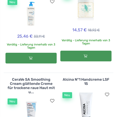
Neu
14,57 €
18,92 €
25,46 €
33,11 €
Vorrätig - Lieferung innerhalb von 3
Tagen
Vorrätig - Lieferung innerhalb von 3
Tagen
CeraVe SA Smoothing
Alcina N°1 Handcreme LSF
Cream glättende Creme
15
für trockene raue Haut mit
u...
Neu
Neu