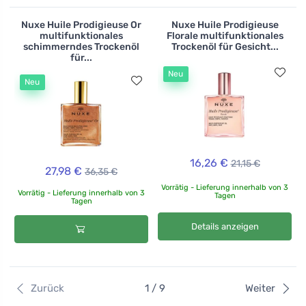
Nuxe Huile Prodigieuse Or
Nuxe Huile Prodigieuse
multifunktionales
Florale multifunktionales
schimmerndes Trockenöl
Trockenöl für Gesicht...
für...
Neu
Neu
16,26 €
21,15 €
27,98 €
36,35 €
Vorrätig - Lieferung innerhalb von 3
Vorrätig - Lieferung innerhalb von 3
Tagen
Tagen
Details anzeigen
Zurück
1 / 9
Weiter