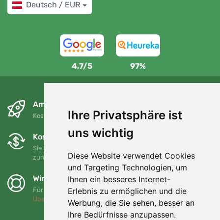
Deutsch / EUR
4,7/5
97%
Am nächsten Tag und kostenlos
Ihre Privatsphäre ist
Kostenloser Versand für Bestellungen über 80 EUR
uns wichtig
Kostenloser Umtausch und Rückgabe
Sie können Ihre Bestellung jederzeit innerhalb von 90 Tagen
Diese Website verwendet Cookies
zurückgeben oder umtauschen.
und Targeting Technologien, um
Wir unterstützen Trees.org
Ihnen ein besseres Internet-
Erlebnis zu ermöglichen und die
Für jede Bestellung pflanzen wir einen Baum! Mehr lesen
Über uns
.
Werbung, die Sie sehen, besser an
Ihre Bedürfnisse anzupassen.