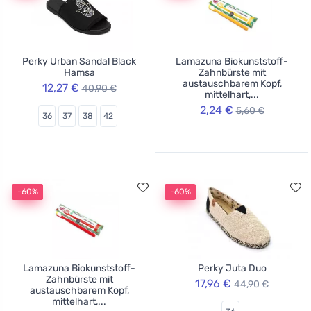
Perky Urban Sandal Black
Lamazuna Biokunststoff-
Hamsa
Zahnbürste mit
austauschbarem Kopf,
12,27 €
40,90 €
mittelhart,...
2,24 €
5,60 €
36
37
38
42
-60%
-60%
Lamazuna Biokunststoff-
Perky Juta Duo
Zahnbürste mit
17,96 €
44,90 €
austauschbarem Kopf,
mittelhart,...