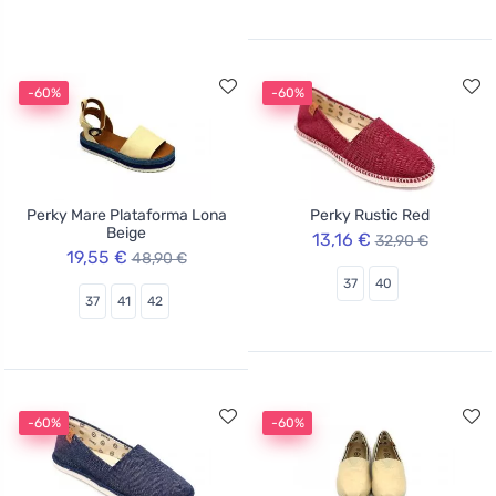
-60%
-60%
Perky Mare Plataforma Lona
Perky Rustic Red
Beige
13,16 €
32,90 €
19,55 €
48,90 €
37
40
37
41
42
-60%
-60%