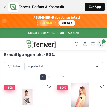
×
Ferwer: Parfum & Kosmetik
Zur App
⚡
SUMMER-Rabatt nur jetzt!
×
SUMMER
Zur App
Kostenloser Versand über 80 EUR
0
Ermäßigungen bis -80%
Filter
1
2
…
11
-80%
-80%