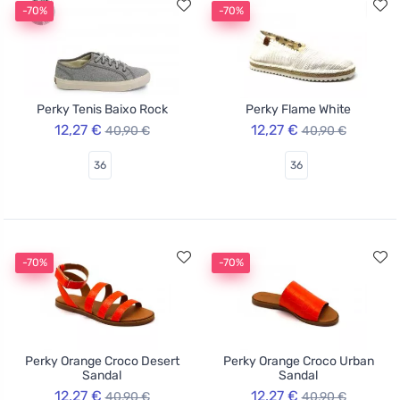
-70%
-70%
Perky Tenis Baixo Rock
Perky Flame White
12,27 €
12,27 €
40,90 €
40,90 €
36
36
-70%
-70%
Perky Orange Croco Desert
Perky Orange Croco Urban
Sandal
Sandal
12,27 €
12,27 €
40,90 €
40,90 €