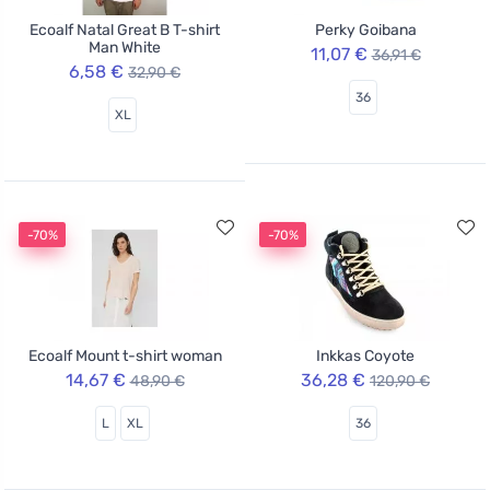
Ecoalf Natal Great B T-shirt
Perky Goibana
Man White
11,07 €
36,91 €
6,58 €
32,90 €
36
XL
-70%
-70%
Ecoalf Mount t-shirt woman
Inkkas Coyote
14,67 €
36,28 €
48,90 €
120,90 €
L
XL
36