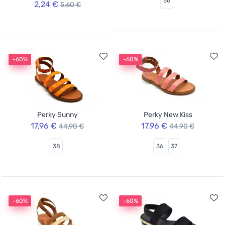
36
2,24 €
5,60 €
-60%
-60%
Perky Sunny
Perky New Kiss
17,96 €
17,96 €
44,90 €
44,90 €
38
36
37
-60%
-60%