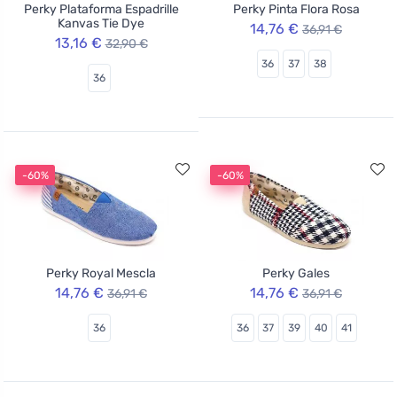
Perky Plataforma Espadrille
Perky Pinta Flora Rosa
Kanvas Tie Dye
14,76 €
36,91 €
13,16 €
32,90 €
36
37
38
36
-60%
-60%
Perky Royal Mescla
Perky Gales
14,76 €
14,76 €
36,91 €
36,91 €
36
36
37
39
40
41