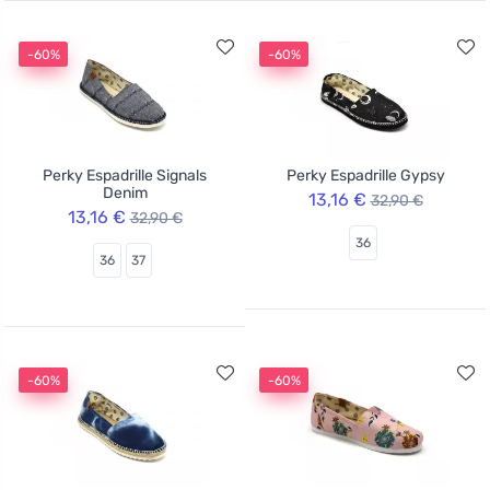
-60%
-60%
Perky Espadrille Signals
Perky Espadrille Gypsy
Denim
13,16 €
32,90 €
13,16 €
32,90 €
36
36
37
-60%
-60%