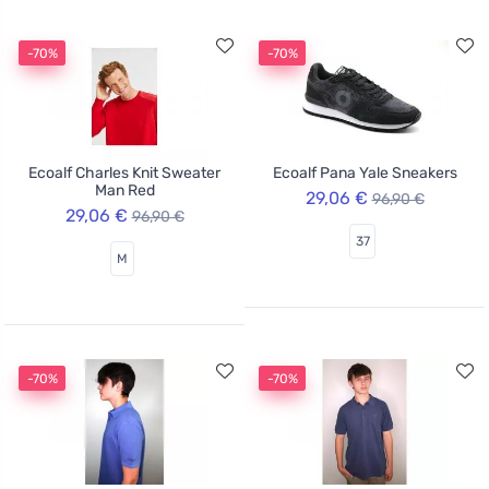
-70%
-70%
Ecoalf Charles Knit Sweater
Ecoalf Pana Yale Sneakers
Man Red
29,06 €
96,90 €
29,06 €
96,90 €
37
M
-70%
-70%