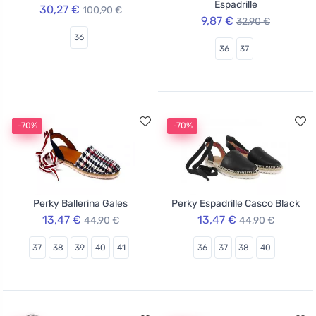
Espadrille
30,27 €
100,90 €
9,87 €
32,90 €
36
36
37
-70%
-70%
Perky Ballerina Gales
Perky Espadrille Casco Black
13,47 €
13,47 €
44,90 €
44,90 €
37
38
39
40
41
36
37
38
40