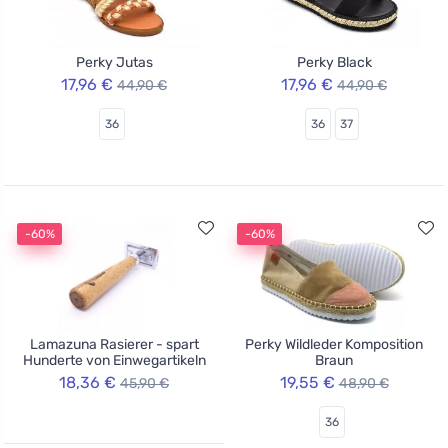
Perky Jutas
Perky Black
17,96 €
17,96 €
44,90 €
44,90 €
36
36
37
-60%
-60%
Lamazuna Rasierer - spart
Perky Wildleder Komposition
Hunderte von Einwegartikeln
Braun
18,36 €
19,55 €
45,90 €
48,90 €
36