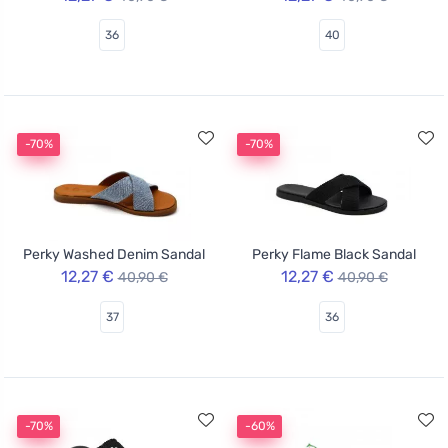
36
40
-70%
-70%
Perky Washed Denim Sandal
Perky Flame Black Sandal
12,27 €
12,27 €
40,90 €
40,90 €
37
36
-70%
-60%