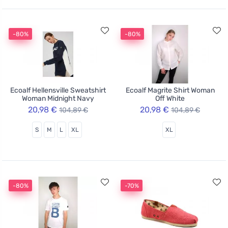
-80%
-80%
Ecoalf Hellensville Sweatshirt
Ecoalf Magrite Shirt Woman
Woman Midnight Navy
Off White
20,98 €
20,98 €
104,89 €
104,89 €
S
M
L
XL
XL
-80%
-70%