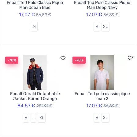
Ecoalf Ted Polo Classic Pique
Ecoalf Ted Polo Classic Pique
Man Ocean Blue
Man Deep Navy
17,07 €
17,07 €
56,89 €
56,89 €
M
M
XL
-70%
-70%
Ecoalf Gerald Detachable
Ecoalf Ted polo classic pique
Jacket Burned Orange
man 2
84,57 €
17,07 €
281,91 €
56,89 €
M
L
XL
M
XL