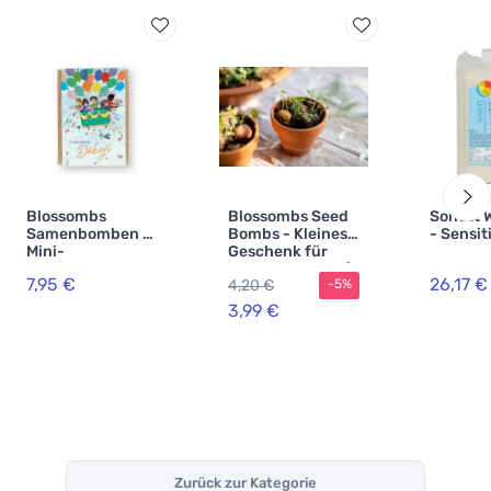
Blossombs
Blossombs Seed
Sonett 
Samenbomben -
Bombs - Kleines
- Sensiti
Mini-
Geschenk für
Geschenkset -
Lehrer - Bunny (2
7,95 €
26,17 €
4,20 €
-5%
Tausend Dank für
Stück)
alles (4 Stk.) -
3,99 €
Schenken Sie
Blumen mal
anders
Zurück zur Kategorie