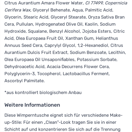
Citrus Aurantium Amara Flower Water
, CI 77499, Copernicia
Cerifera Wax
, Glyceryl Behenate, Aqua, Palmitic Acid,
Glycerin, Stearic Acid, Glyceryl Stearate, Oryza Sativa Bran
Cera, Pullulan, Hydrogenated Olive Oil, Kaolin, Sodium
Hydroxide, Squalane, Benzyl Alcohol, Jojoba Esters, Citric
Acid, Olea Europaea Fruit Oil, Xanthan Gum, Helianthus
Annuus Seed Cera, Caprylyl Glycol, 1,2-Hexanediol, Citrus
Aurantium Dulcis Fruit Extract, Sodium Benzoate, Lecithin,
Olea Europaea Oil Unsaponifiables, Potassium Sorbate,
Dehydroacetic Acid, Acacia Decurrens Flower Cera,
Polyglycerin-3, Tocopherol, Lactobacillus Ferment,
Ascorbyl Palmitate.
*aus kontrolliert biologischem Anbau
Weitere Informationen
Diese Wimperntusche eignet sich für verschiedene Make-
up-Stile: Für einen „Clean"-Look tragen Sie sie in einer
Schicht auf und konzentrieren Sie sich auf die Trennung