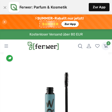
×
Ferwer: Parfum & Kosmetik
Zur App
⚡
SUMMER-Rabatt nur jetzt!
×
SUMMER
Zur App
Kostenloser Versand über 80 EUR
0