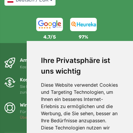
4,7/5
97%
Ihre Privatsphäre ist
Am nächsten Tag und kostenlos
Kostenloser Versand für Bestellungen über 80 EUR
uns wichtig
Kostenloser Umtausch und Rückgabe
Diese Website verwendet Cookies
Sie können Ihre Bestellung jederzeit innerhalb von 90 Tagen
und Targeting Technologien, um
zurückgeben oder umtauschen.
Ihnen ein besseres Internet-
Wir unterstützen Trees.org
Erlebnis zu ermöglichen und die
Für jede Bestellung pflanzen wir einen Baum! Mehr lesen
Werbung, die Sie sehen, besser an
Über uns
.
Ihre Bedürfnisse anzupassen.
Diese Technologien nutzen wir